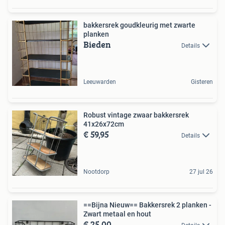
bakkersrek goudkleurig met zwarte
planken
Bieden
Details
Leeuwarden
Gisteren
Robust vintage zwaar bakkersrek
41x26x72cm
€ 59,95
Details
Nootdorp
27 jul 26
==Bijna Nieuw== Bakkersrek 2 planken -
Zwart metaal en hout
€ 25,00