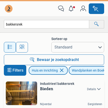
Woonaccessoires | Wandplanken en Boekenplanken
Sorteer op
Alle afstanden…
Bewaar je zoekopdracht
Filters
Huis en Inrichting
Wandplanken en Boeke
Industrieel bakkersrek
Bieden
Details
Nijverdal
Eergisteren