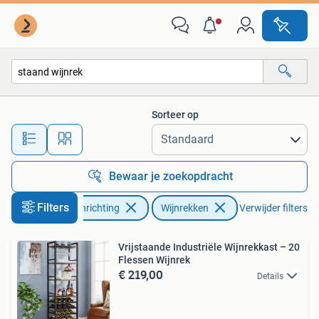
Woonaccessoires | Wijnrekken
Sorteer op
Alle afstanden…
Bewaar je zoekopdracht
Filters
Huis en Inrichting
Wijnrekken
Verwijder filters
Vrijstaande Industriële Wijnrekkast – 20
Flessen Wijnrek
€ 219,00
Details