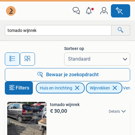
Woonaccessoires | Wijnrekken
Sorteer op
Alle afstanden…
Bewaar je zoekopdracht
Filters
Huis en Inrichting
Wijnrekken
Verwijd
tomado wijnrek
€ 30,00
Details