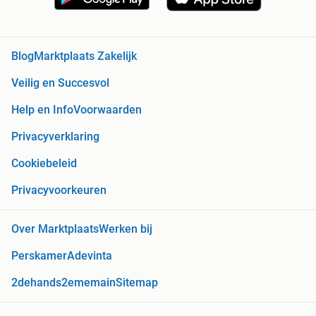
Blog
Marktplaats Zakelijk
Veilig en Succesvol
Help en Info
Voorwaarden
Privacyverklaring
Cookiebeleid
Privacyvoorkeuren
Over Marktplaats
Werken bij
Perskamer
Adevinta
2dehands
2ememain
Sitemap