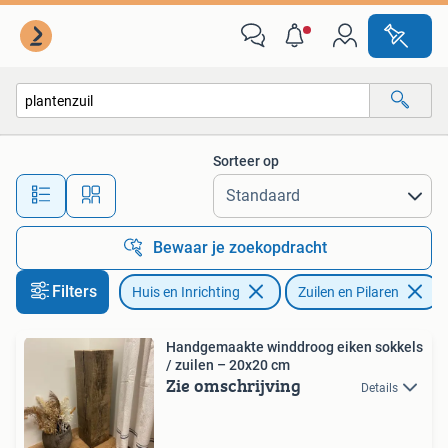
Woonaccessoires | Zuilen en Pilaren
Sorteer op
Alle afstanden…
Bewaar je zoekopdracht
Filters
Huis en Inrichting
Zuilen en Pilaren
V
Handgemaakte winddroog eiken sokkels
/ zuilen – 20x20 cm
Zie omschrijving
Details