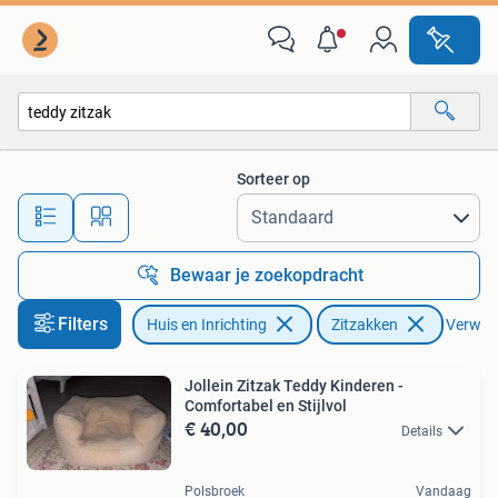
Zitzakken
Sorteer op
Alle afstanden…
Bewaar je zoekopdracht
Filters
Huis en Inrichting
Zitzakken
Verwijde
Jollein Zitzak Teddy Kinderen -
Comfortabel en Stijlvol
€ 40,00
Details
Polsbroek
Vandaag