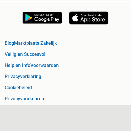
Blog
Marktplaats Zakelijk
Veilig en Succesvol
Help en Info
Voorwaarden
Privacyverklaring
Cookiebeleid
Privacyvoorkeuren
Over Marktplaats
Werken bij
Perskamer
Adevinta