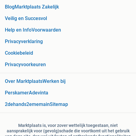
Blog
Marktplaats Zakelijk
Veilig en Succesvol
Help en Info
Voorwaarden
Privacyverklaring
Cookiebeleid
Privacyvoorkeuren
Over Marktplaats
Werken bij
Perskamer
Adevinta
2dehands
2ememain
Sitemap
Marktplaats is, voor zover wettelijk toegestaan, niet
aansprakelijk voor (gevolg)schade die voortkomt uit het gebruik