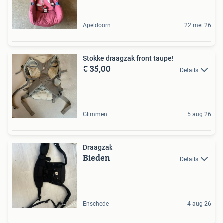
Apeldoorn
22 mei 26
Stokke draagzak front taupe!
€ 35,00
Details
Glimmen
5 aug 26
Draagzak
Bieden
Details
Enschede
4 aug 26