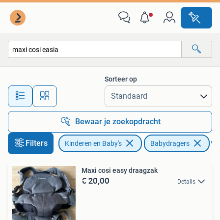
Babydragers en Draagdoeken
Sorteer op
Alle afstanden…
Bewaar je zoekopdracht
Filters
Kinderen en Baby's
Babydragers
Ver
Maxi cosi easy draagzak
€ 20,00
Details