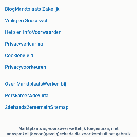
Blog
Marktplaats Zakelijk
Veilig en Succesvol
Help en Info
Voorwaarden
Privacyverklaring
Cookiebeleid
Privacyvoorkeuren
Over Marktplaats
Werken bij
Perskamer
Adevinta
2dehands
2ememain
Sitemap
Marktplaats is, voor zover wettelijk toegestaan, niet
aansprakelijk voor (gevolg)schade die voortkomt uit het gebruik