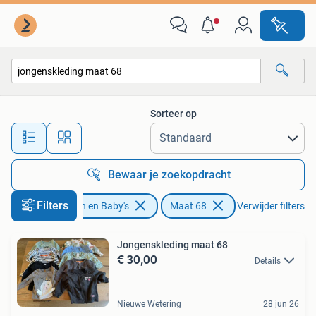
Babykleding | Maat 68
Sorteer op
Alle afstanden…
Bewaar je zoekopdracht
Filters
Kinderen en Baby's
Maat 68
Verwijder filters
Jongenskleding maat 68
€ 30,00
Details
Nieuwe Wetering
28 jun 26