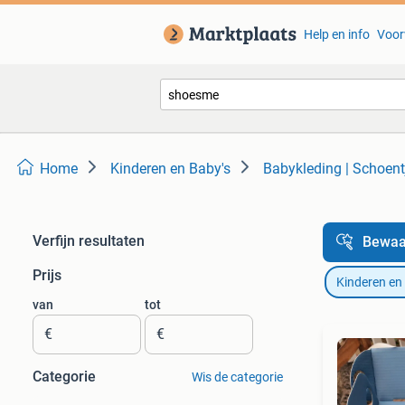
Help en info
Voor
Home
Kinderen en Baby's
Babykleding | Schoent
Verfijn resultaten
Bewaa
Prijs
Kinderen en
van
tot
€
€
Categorie
Wis de categorie