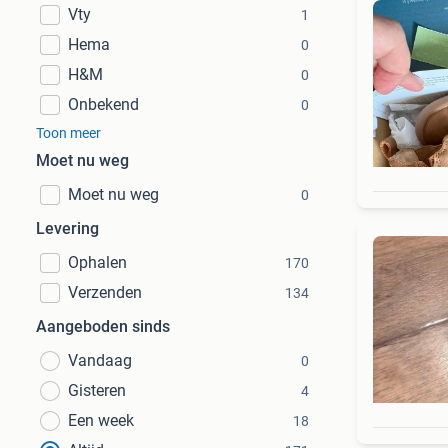
Vty
1
Hema
0
H&M
0
Onbekend
0
Toon meer
Moet nu weg
Moet nu weg
0
Levering
Ophalen
170
Verzenden
134
Aangeboden sinds
Vandaag
0
Gisteren
4
Een week
18