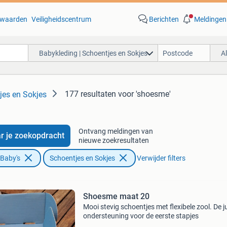
waarden
Veiligheidscentrum
Berichten
Meldingen
Babykleding | Schoentjes en Sokjes
A
177 resultaten
voor 'shoesme'
jes en Sokjes
Ontvang meldingen van
r je zoekopdracht
nieuwe zoekresultaten
 Baby's
Schoentjes en Sokjes
Verwijder filters
Shoesme maat 20
Mooi stevig schoentjes met flexibele zool. De j
ondersteuning voor de eerste stapjes