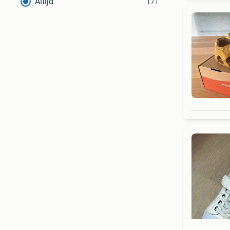
Altijd
171