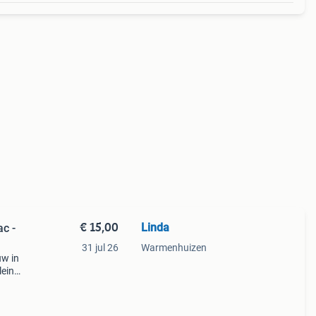
€ 15,00
Linda
c -
31 jul 26
Warmenhuizen
uw in
lein