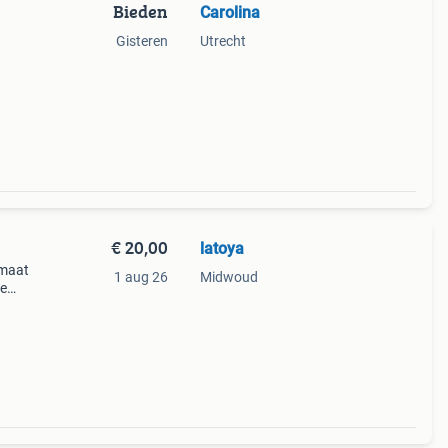
Bieden
Carolina
Gisteren
Utrecht
€ 20,00
latoya
 maat
1 aug 26
Midwoud
de
e