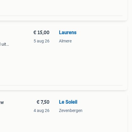
€ 15,00
Laurens
5 aug 26
Almere
 uit.
!
€ 7,50
Le Soleil
uw
4 aug 26
Zevenbergen