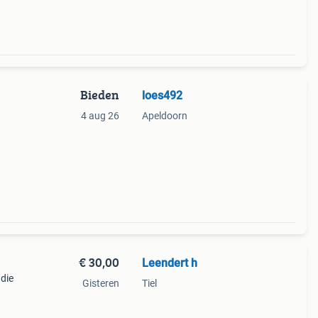
Bieden
loes492
4 aug 26
Apeldoorn
€ 30,00
Leendert h
die
Gisteren
Tiel