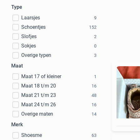
Type
Laarsjes
9
Schoentjes
152
Slofjes
2
Sokjes
0
Overige typen
3
Maat
Maat 17 of kleiner
1
Maat 18 t/m 20
16
Maat 21 t/m 23
48
Maat 24 t/m 26
16
Overige maten
14
Merk
Shoesme
63