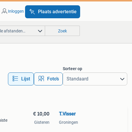
Inloggen
Plaats advertentie
lle afstanden…
Zoek
Sorteer op
Lijst
Foto’s
€ 10,00
T.Visser
uiste
Gisteren
Groningen