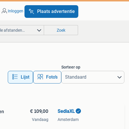
Inloggen
Plaats advertentie
lle afstanden…
Zoek
Sorteer op
Lijst
Foto’s
€ 109,00
SediaXL
en
Vandaag
Amsterdam