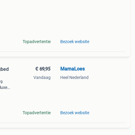
Topadvertentie
Bezoek website
€ 69,95
MamaLoes
gbed
Vandaag
Heel Nederland
99
luxe
le en
Topadvertentie
Bezoek website