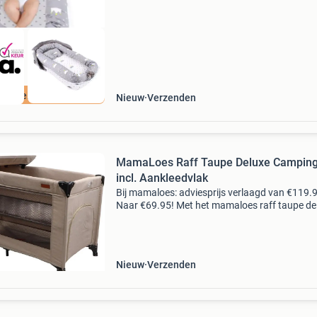
ordeeld met 9+
Nieuw
Verzenden
MamaLoes Raff Taupe Deluxe Campin
incl. Aankleedvlak
Bij mamaloes: adviesprijs verlaagd van €119.
Naar €69.95! Met het mamaloes raff taupe de
campingbedje creëer je overal een comfortabe
veilige plek voor je kleintje om te slapen én
Nieuw
Verzenden