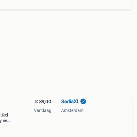
€ 89,00
SediaXL
Vandaag
Amsterdam
tikel
by een
ng
et