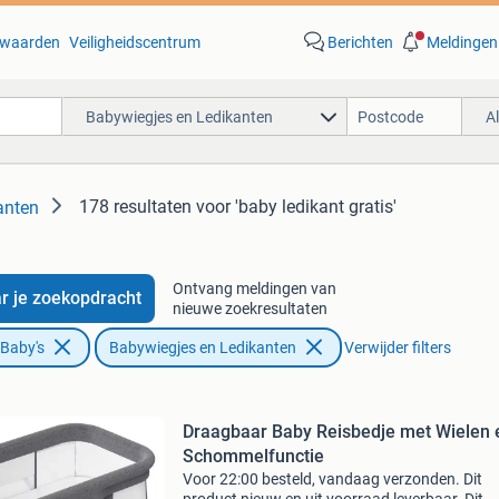
waarden
Veiligheidscentrum
Berichten
Meldingen
Babywiegjes en Ledikanten
A
178 resultaten
voor 'baby ledikant gratis'
anten
Ontvang meldingen van
r je zoekopdracht
nieuwe zoekresultaten
 Baby's
Babywiegjes en Ledikanten
Verwijder filters
Draagbaar Baby Reisbedje met Wielen 
Schommelfunctie
Voor 22:00 besteld, vandaag verzonden. Dit