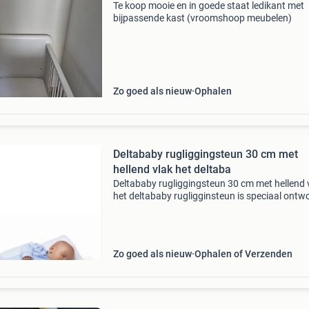
Te koop mooie en in goede staat ledikant met
bijpassende kast (vroomshoop meubelen)
Zo goed als nieuw
Ophalen
Deltababy rugliggingsteun 30 cm met
hellend vlak het deltaba
Deltababy rugliggingsteun 30 cm met hellend 
het deltababy rugligginsteun is speciaal ontw
om in de kinderwagen, de wieg of reiswieg te
plaatsen. Het rugligginsteun van deltababy is
geschikt
Zo goed als nieuw
Ophalen of Verzenden