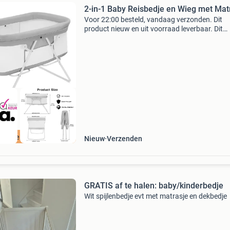
2-in-1 Baby Reisbedje en Wieg met Mat
Voor 22:00 besteld, vandaag verzonden. Dit
product nieuw en uit voorraad leverbaar. Dit
multifunctionele 2-in-1 babybedje combineert
comfortabel reisbedje met een rustgevende
wiegfunctie. Ontworpe
ordeeld met 9+
Nieuw
Verzenden
GRATIS af te halen: baby/kinderbedje
Wit spijlenbedje evt met matrasje en dekbedje