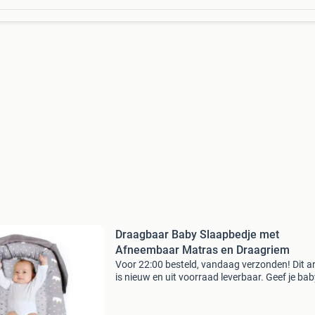
Draagbaar Baby Slaapbedje met
Afneembaar Matras en Draagriem
Voor 22:00 besteld, vandaag verzonden! Dit ar
is nieuw en uit voorraad leverbaar. Geef je ba
veilige, comfortabele en flexibele slaapomgevi
met dit draagbare baby-slaapbedje. Dankzij h