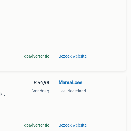
,
rp.
Topadvertentie
Bezoek website
€ 44,99
MamaLoes
9
Vandaag
Heel Nederland
ok
e!
ig
Topadvertentie
Bezoek website