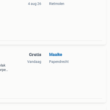
4 aug 26
Rietmolen
Gratis
Maaike
Vandaag
Papendrecht
vlak
orpen