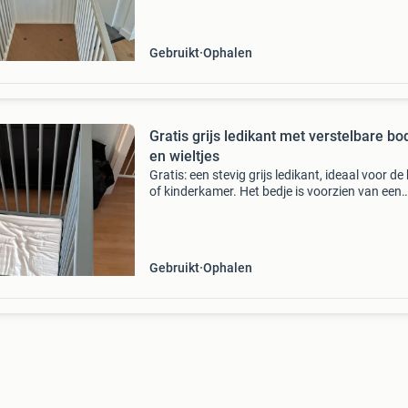
Gebruikt
Ophalen
Gratis grijs ledikant met verstelbare b
en wieltjes
Gratis: een stevig grijs ledikant, ideaal voor de
of kinderkamer. Het bedje is voorzien van een
verstelbare bodem, waardoor het meegroeit m
uw kind. De handige wieltjes maken het eenvo
om
Gebruikt
Ophalen