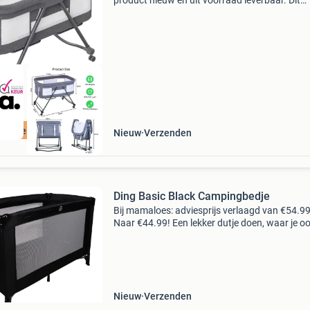
product nieuw en uit voorraad leverbaar. Dit
draagbare baby reisbedje combineert comfort
mobiliteit en gebruiksgemak in één slim ontwe
Dankzij de stille
ordeeld met 9+
Nieuw
Verzenden
Ding Basic Black Campingbedje
Bij mamaloes: adviesprijs verlaagd van €54.9
Naar €44.99! Een lekker dutje doen, waar je o
bent, wordt nog fijner in het ding campingbedj
Het ding campingbed is namelijk zeer eenvoud
Nieuw
Verzenden