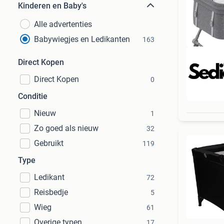
Kinderen en Baby's
Alle advertenties
Babywiegjes en Ledikanten
163
Direct Kopen
Direct Kopen
0
Beo
Conditie
Nieuw
1
Zo goed als nieuw
32
Gebruikt
119
Type
Ledikant
72
Reisbedje
5
Wieg
61
Overige typen
17