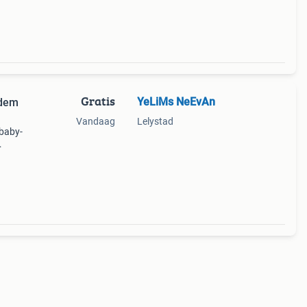
Gratis
YeLiMs NeEvAn
odem
Vandaag
Lelystad
 baby-
et
udig