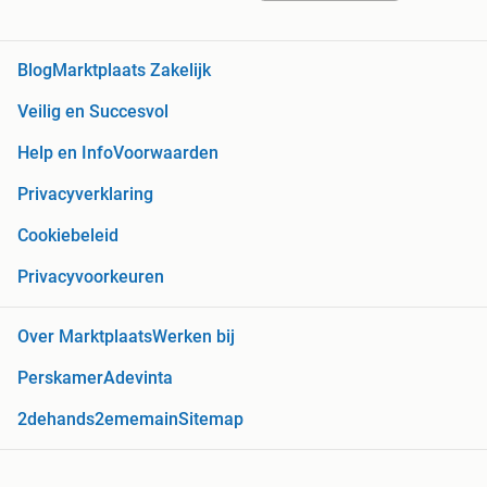
Blog
Marktplaats Zakelijk
Veilig en Succesvol
Help en Info
Voorwaarden
Privacyverklaring
Cookiebeleid
Privacyvoorkeuren
Over Marktplaats
Werken bij
Perskamer
Adevinta
2dehands
2ememain
Sitemap