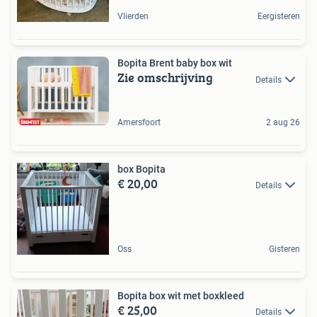
Vlierden
Eergisteren
Bopita Brent baby box wit
Zie omschrijving
Details
Amersfoort
2 aug 26
box Bopita
€ 20,00
Details
Oss
Gisteren
Bopita box wit met boxkleed
€ 25,00
Details