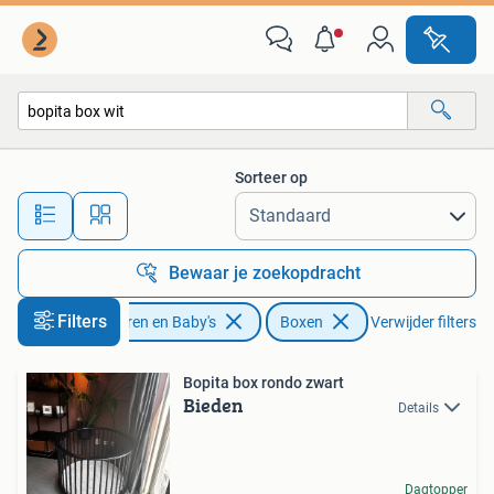
Boxen
Sorteer op
Alle afstanden…
Bewaar je zoekopdracht
Filters
Kinderen en Baby's
Boxen
Verwijder filters
Bopita box rondo zwart
Bieden
Details
Dagtopper