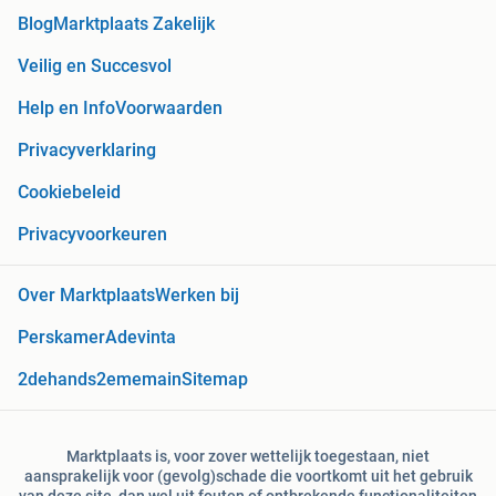
Blog
Marktplaats Zakelijk
Veilig en Succesvol
Help en Info
Voorwaarden
Privacyverklaring
Cookiebeleid
Privacyvoorkeuren
Over Marktplaats
Werken bij
Perskamer
Adevinta
2dehands
2ememain
Sitemap
Marktplaats is, voor zover wettelijk toegestaan, niet
aansprakelijk voor (gevolg)schade die voortkomt uit het gebruik