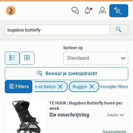
Buggy's
Sorteer op
Alle afstanden…
Bewaar je zoekopdracht
Filters
Kinderen en Baby's
Buggy's
Verwijder filters
TE HUUR | Bugaboo Butterfly huren per
week
Zie omschrijving
Details
Topadvertentie