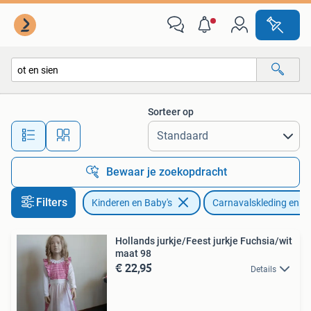
Carnavalskleding en Verkleedspullen
Sorteer op
Alle afstanden…
Bewaar je zoekopdracht
Filters
Kinderen en Baby's
Carnavalskleding en Ve
Hollands jurkje/Feest jurkje Fuchsia/wit
maat 98
€ 22,95
Details