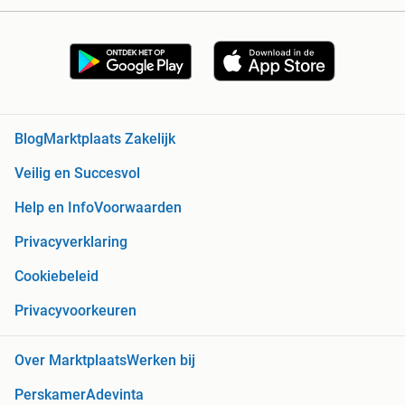
Blog
Marktplaats Zakelijk
Veilig en Succesvol
Help en Info
Voorwaarden
Privacyverklaring
Cookiebeleid
Privacyvoorkeuren
Over Marktplaats
Werken bij
Perskamer
Adevinta