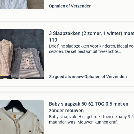
Ophalen of Verzenden
3 Slaapzakken (2 zomer, 1 winter) maat
110
Drie fijne slaapzakken voor kinderen, ideaal vo
seizoen. De set bestaat uit twee lichte
zomerslaapzakken en één warmere wintersla
met afritsbare mouwen. Alle slaapzakken zijn 
goede staat
Zo goed als nieuw
Ophalen of Verzenden
Baby slaapzak 50-62 TOG 0,5 met en
zonder mouwen
Baby slaapzak. Hier gebruikt toen de baby 3-5
maanden was. Mouwen kunnen eraf.