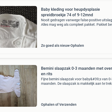
Baby kleding voor heupdysplasie
spreidbroekje 74 of 9-12mnd
Nooit gedragen vanwege false-positive uitslag
Alles mag weg als compleet pakket. Pakket be
2x broekjes 2x tuinbroek 1x body/romper alle
maat 74 of 9-12 maanden gratis in ruil voor e
kratje
Zo goed als nieuw
Ophalen
Bemini slaapzak 0-3 maanden met over
en rits
Fijne bemini slaapzak voor baby&#39;s van 0-
maanden. De slaapzak is makkelijk aan te tre
dankzij de overslag en heeft een handige rits 
onderkant, zodat je je kindje eenvoudig kunt v
Ophalen of Verzenden