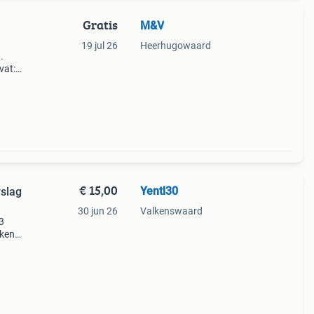
Gratis
M&V
19 jul 26
Heerhugowaard
.
vat:
maal
en
€ 15,00
Yentl30
slag
30 jun 26
Valkenswaard
3
kken
aan de
er