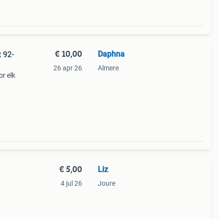
€ 10,00
Daphna
 92-
26 apr 26
Almere
or elk
apzak
in
€ 5,00
Liz
4 jul 26
Joure