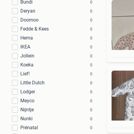
Bundi
0
Deryan
0
Doomoo
0
Fedde & Kees
0
Hema
0
IKEA
0
Jollein
0
Koeka
0
Lief!
0
Little Dutch
0
Lodger
0
Meyco
0
Nijntje
0
Nunki
0
Prénatal
0