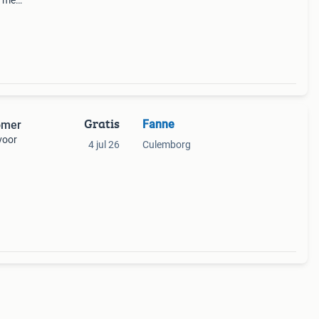
n mee.
Gratis
Fanne
zomer
voor
4 jul 26
Culemborg
 De
jdes