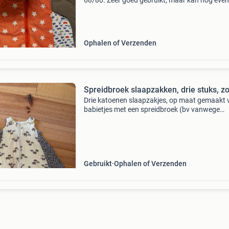
68/80. Zeer goed gebruikt, maar kan nog eve
Gratis afhalen of tegen verzendkosten.
Ophalen of Verzenden
Spreidbroek slaapzakken, drie stuks, 
Drie katoenen slaapzakjes, op maat gemaakt 
babietjes met een spreidbroek (bv vanwege
heupdysplasie). Geschikt voor 3-12 maanden.
basis is van het merk ergobaby, de vergrote zi
zijn handgem
Gebruikt
Ophalen of Verzenden