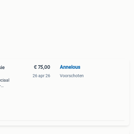
€ 75,00
Annelous
sie
26 apr 26
Voorschoten
ciaal
-
n
ijn