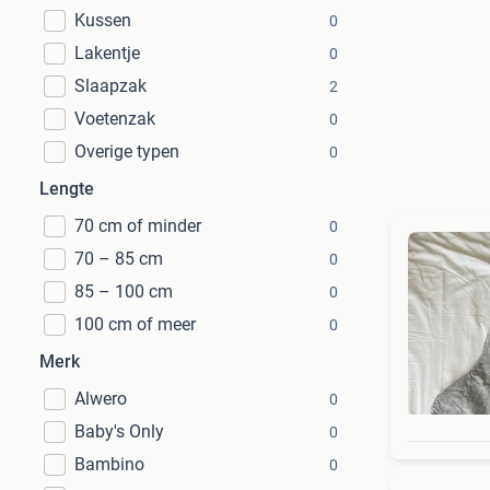
Kussen
0
Lakentje
0
Slaapzak
2
Voetenzak
0
Overige typen
0
Lengte
70 cm of minder
0
70 – 85 cm
0
85 – 100 cm
0
100 cm of meer
0
Merk
Alwero
0
Baby's Only
0
Bambino
0