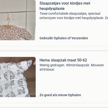
Slaapzakjes voor kindjes met
heupdysplasie
Twee comfortabele slaapzakjes, speciaal
ontworpen voor kindjes met heupdysplasie. Z
bieden voldoende ruimte voor de beentjes in
spreidstand. Ideaal voor een goede nachtrust.
Graag ophalen.
Gebruikt
Ophalen of Verzenden
Hema slaapzak maat 50-62
Weinig gedragen. Winterslaapzak. Mouwen
afritsbaar
Zo goed als nieuw
Ophalen