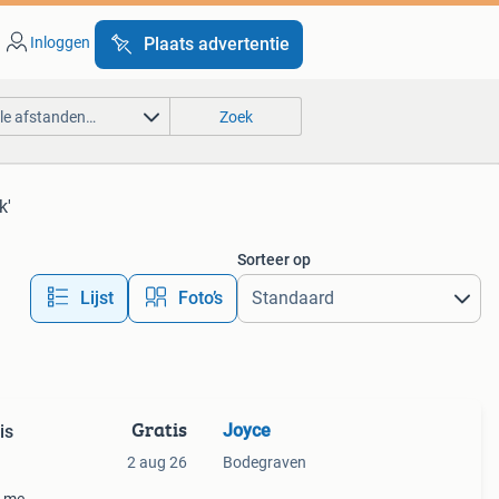
Inloggen
Plaats advertentie
lle afstanden…
Zoek
k'
Sorteer op
Lijst
Foto’s
Gratis
Joyce
is
2 aug 26
Bodegraven