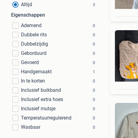
Altijd
3
Eigenschappen
Ademend
0
Dubbele rits
0
Dubbelzijdig
0
Geborduurd
0
Gevoerd
0
Handgemaakt
1
In te korten
0
Inclusief buikband
0
Inclusief extra hoes
0
Inclusief mutsje
0
Temperatuurregulerend
0
Wasbaar
0