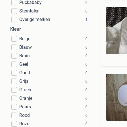
Puckababy
0
Sterntaler
0
Overige merken
1
Kleur
Beige
0
Blauw
0
Bruin
0
Geel
0
Goud
0
Grijs
0
Groen
0
Oranje
0
Paars
0
Rood
0
Roze
0