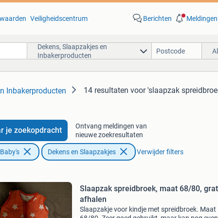
waarden
Veiligheidscentrum
Berichten
Meldingen
Dekens, Slaapzakjes en
A
Inbakerproducten
14 resultaten
voor 'slaapzak spreidbroe
en Inbakerproducten
Ontvang meldingen van
r je zoekopdracht
nieuwe zoekresultaten
 Baby's
Dekens en Slaapzakjes
Verwijder filters
Slaapzak spreidbroek, maat 68/80, grat
afhalen
Slaapzakje voor kindje met spreidbroek. Maat