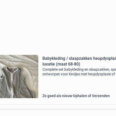
Babykleding / slaapzakken heupdyspla
luxatie (maat 68-80)
Complete set babykleding en slaapzakken, spe
ontworpen voor kindjes met heupdysplasie of 
luxatie die een gips- of spreidbroek dragen. Ee
aantal items zijn van kiek hip wear, de andere z
zelf
Zo goed als nieuw
Ophalen of Verzenden