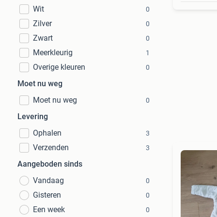
Wit
0
Zilver
0
Zwart
0
Meerkleurig
1
Overige kleuren
0
Moet nu weg
Moet nu weg
0
Levering
Ophalen
3
Verzenden
3
Aangeboden sinds
Vandaag
0
Gisteren
0
Een week
0