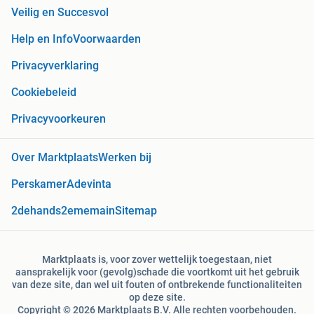
Veilig en Succesvol
Help en Info
Voorwaarden
Privacyverklaring
Cookiebeleid
Privacyvoorkeuren
Over Marktplaats
Werken bij
Perskamer
Adevinta
2dehands
2ememain
Sitemap
Marktplaats is, voor zover wettelijk toegestaan, niet
aansprakelijk voor (gevolg)schade die voortkomt uit het gebruik
van deze site, dan wel uit fouten of ontbrekende functionaliteiten
op deze site.
Copyright © 2026 Marktplaats B.V. Alle rechten voorbehouden.