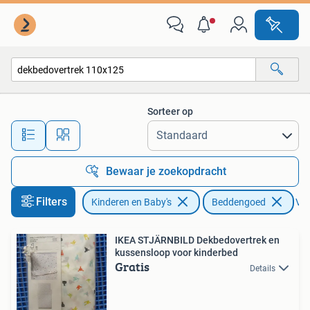
Kinderkamer | Beddengoed
Sorteer op
Alle afstanden…
Bewaar je zoekopdracht
Filters
Kinderen en Baby's
Beddengoed
Ver
IKEA STJÄRNBILD Dekbedovertrek en
kussensloop voor kinderbed
Gratis
Details