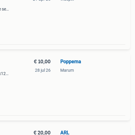
 sets
n
€ 10,00
Poppema
28 jul 26
Marum
0x125
rvrij
€ 20,00
ARL