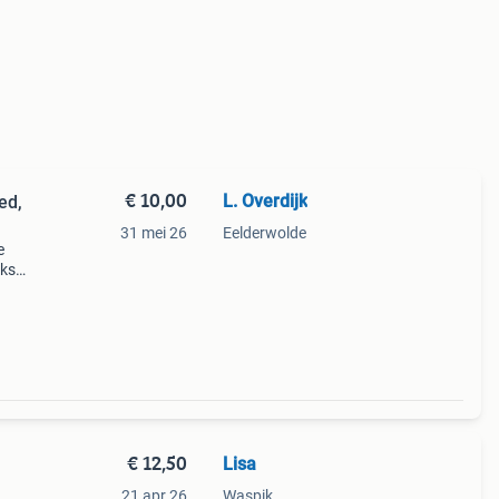
€ 10,00
L. Overdijk
ed,
31 mei 26
Eelderwolde
e
jks
€ 12,50
Lisa
21 apr 26
Waspik