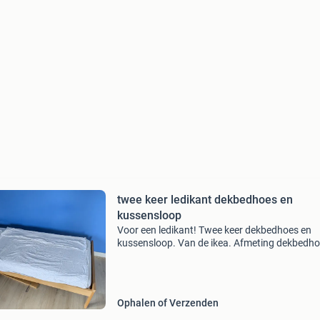
twee keer ledikant dekbedhoes en
kussensloop
Voor een ledikant! Twee keer dekbedhoes en
kussensloop. Van de ikea. Afmeting dekbedh
110x125 cm, kussensloop 35x55 cm. Kussen
past bij peuterkussen &#39;len&#39;, zie foto.
ene set
Ophalen of Verzenden