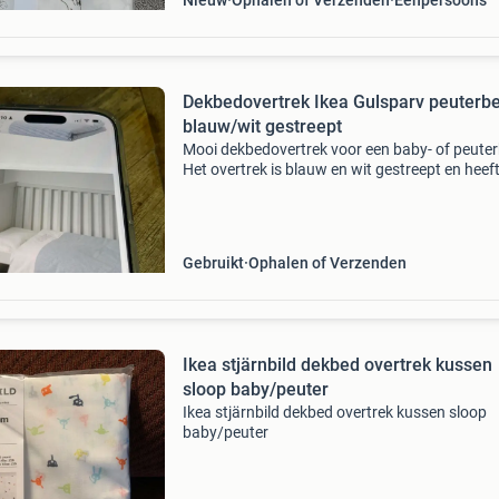
Nieuw
Ophalen of Verzenden
Eenpersoons
Dekbedovertrek Ikea Gulsparv peuterb
blauw/wit gestreept
Mooi dekbedovertrek voor een baby- of peute
Het overtrek is blauw en wit gestreept en heef
geborduurd patroon aan de bovenkant. Ideaal
een jongenskamer of een neutrale kinderkamer
Gebruikt
Ophalen of Verzenden
Ikea stjärnbild dekbed overtrek kussen
sloop baby/peuter
Ikea stjärnbild dekbed overtrek kussen sloop
baby/peuter