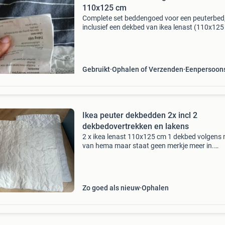
110x125 cm
Complete set beddengoed voor een peuterbed
inclusief een dekbed van ikea lenast (110x125
en drie verschillende dekbedovertrekken. De
overtrekken hebben leuke patronen, waaronde
met bloemetje
Gebruikt
Ophalen of Verzenden
Eenpersoon
Ikea peuter dekbedden 2x incl 2
dekbedovertrekken en lakens
2 x ikea lenast 110x125 cm 1 dekbed volgens 
van hema maar staat geen merkje meer in.
Gebruikt als reserve. Overtrek met hondjes oo
lakens 100% katoen. Alles nog super mooi. All
ophalen (g
Zo goed als nieuw
Ophalen