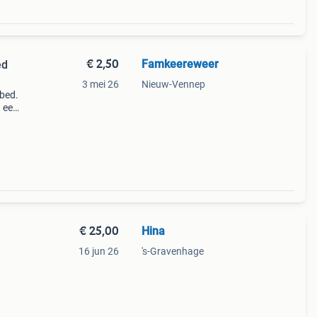
€ 2,50
Famkeereweer
ed
3 mei 26
Nieuw-Vennep
rbed.
t een
 voor
. Het
€ 25,00
Hina
16 jun 26
's-Gravenhage