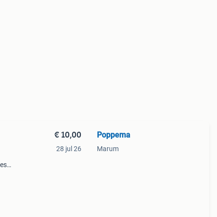
€ 10,00
Poppema
28 jul 26
Marum
oes
sloop
 De