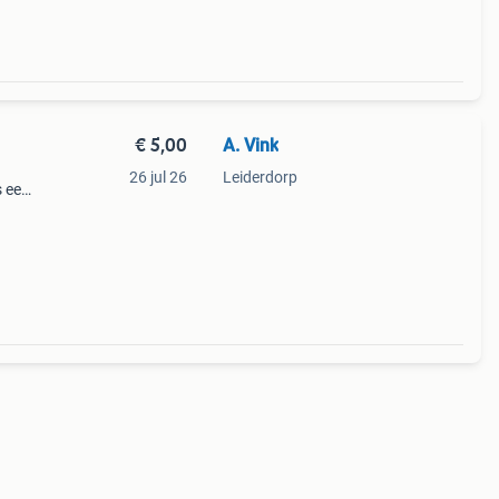
€ 5,00
A. Vink
26 jul 26
Leiderdorp
s een