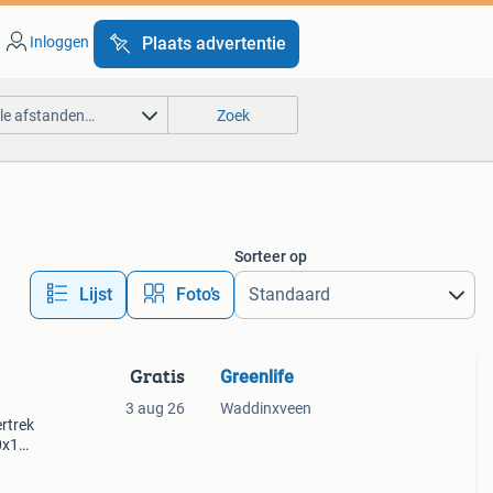
Inloggen
Plaats advertentie
lle afstanden…
Zoek
Sorteer op
Lijst
Foto’s
Gratis
Greenlife
3 aug 26
Waddinxveen
rtrek
10x125
 een
uurt