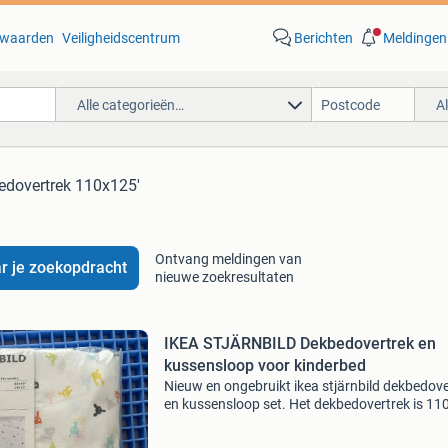
waarden
Veiligheidscentrum
Berichten
Meldingen
Alle categorieën…
A
edovertrek 110x125'
Ontvang meldingen van
r je zoekopdracht
nieuwe zoekresultaten
IKEA STJÄRNBILD Dekbedovertrek en
kussensloop voor kinderbed
Nieuw en ongebruikt ikea stjärnbild dekbedove
en kussensloop set. Het dekbedovertrek is 1
cm en de kussensloop 35x55 cm. De set heeft
vrolijk patroon met verschillende gekleurde fig