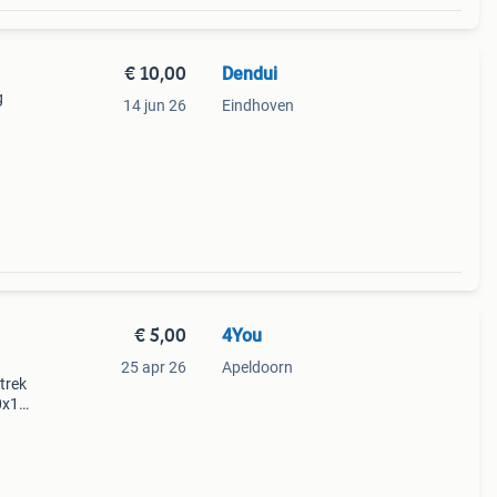
€ 10,00
Dendui
g
14 jun 26
Eindhoven
55
€ 5,00
4You
25 apr 26
Apeldoorn
trek
10x125
 een