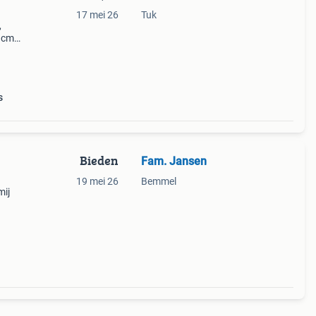
17 mei 26
Tuk
,
 cm)
r een
s
Bieden
Fam. Jansen
19 mei 26
Bemmel
mij
k ikea
een