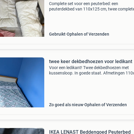
Complete set voor een peuterbed: een
peuterdekbed van 110x125 cm, twee complete
beddengoed (dekbedovertrek, kussensloop en
hoeslaken) en een matrasbeschermer voor ee
matras van 70x140 cm. Alles
Gebruikt
Ophalen of Verzenden
twee keer dekbedhoezen voor ledikant
Voor een ledikant! Twee dekbedhoezen met
kussensloop. In goede staat. Afmetingen 11
cm, kussensloop 35x55 cm. Uit rook- en huisdie
huis.
Zo goed als nieuw
Ophalen of Verzenden
IKEA LENAST Beddengoed Peuterbed