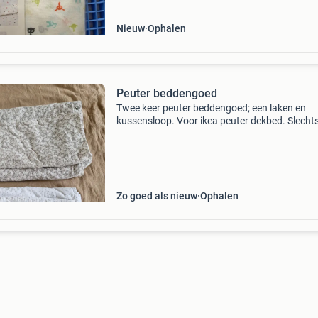
Nieuw
Ophalen
Peuter beddengoed
Twee keer peuter beddengoed; een laken en
kussensloop. Voor ikea peuter dekbed. Slecht
jaar gebruikt. Maten laken: 110x125 cm
kussensloop: 35x55 cm
Zo goed als nieuw
Ophalen