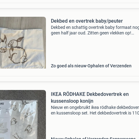
Dekbed en overtrek baby/peuter
Dekbed en schattig overtrek baby formaat no
geen half jaar oud. Zitten geen vlekken op!
Dekbedovertrek 110x125 kussenovertrek 35x
dekbed 110x125
Zo goed als nieuw
Ophalen of Verzenden
IKEA RÖDHAKE Dekbedovertrek en
kussensloop konijn
Nieuw en ongebruikt ikea rödhake dekbedover
en kussensloop set. Het dekbedovertrek is 1
cm en de kussensloop 35x55 cm, perfect voor
eenpersoonsbed. Het heeft een schattig
konijnenpatroon