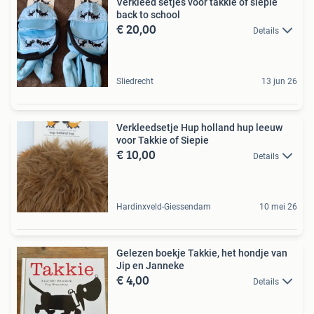
Verkleed setjes voor takkie of siepie
back to school
€ 20,00
Details
Sliedrecht
13 jun 26
Verkleedsetje Hup holland hup leeuw
voor Takkie of Siepie
€ 10,00
Details
Hardinxveld-Giessendam
10 mei 26
Gelezen boekje Takkie, het hondje van
Jip en Janneke
€ 4,00
Details