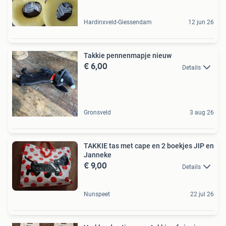
Hardinxveld-Giessendam
12 jun 26
Takkie pennenmapje nieuw
€ 6,00
Details
Gronsveld
3 aug 26
TAKKIE tas met cape en 2 boekjes JIP en
Janneke
€ 9,00
Details
Nunspeet
22 jul 26