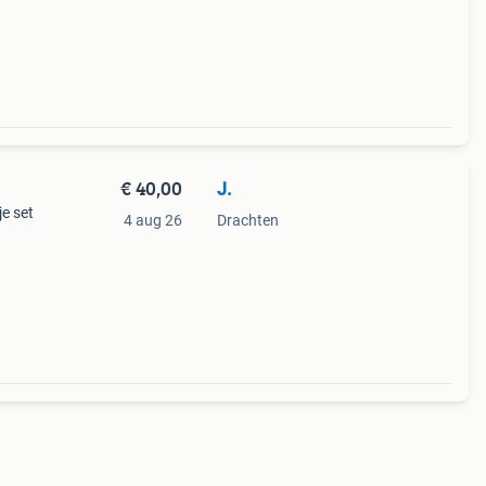
€ 40,00
J.
je set
4 aug 26
Drachten
cm is