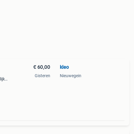
€ 60,00
kleo
Gisteren
Nieuwegein
ijk
eel.
 te