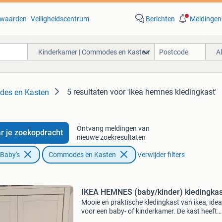
waarden
Veiligheidscentrum
Berichten
Meldingen
Kinderkamer | Commodes en Kasten
A
5 resultaten
voor 'ikea hemnes kledingkast'
des en Kasten
Ontvang meldingen van
r je zoekopdracht
nieuwe zoekresultaten
 Baby's
Commodes en Kasten
Verwijder filters
IKEA HEMNES (baby/kinder) kledingka
Mooie en praktische kledingkast van ikea, idea
voor een baby- of kinderkamer. De kast heeft
voldoende opbergruimte voor kleding en ande