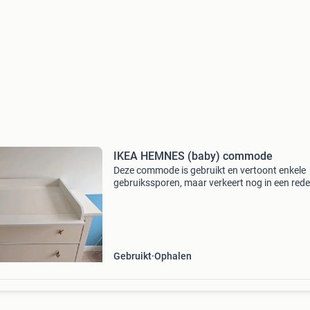
IKEA HEMNES (baby) commode
Deze commode is gebruikt en vertoont enkele
gebruikssporen, maar verkeert nog in een redel
goede staat. De commode is stevig en function
Met een extra opzetstuk om de verschoonmat
plaatsen e
Gebruikt
Ophalen