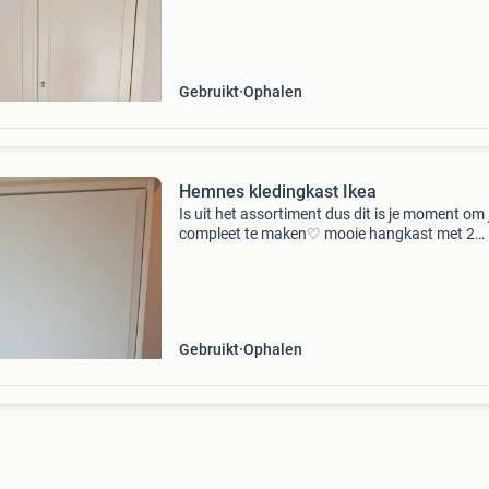
spulletjes. De kast is gebruikt, maar verkeert in
goede staa
Gebruikt
Ophalen
Hemnes kledingkast Ikea
Is uit het assortiment dus dit is je moment om 
compleet te maken♡ mooie hangkast met 2
legplanken. Hoog 178cm breed 60cm diep 50 
in goede staat!
Gebruikt
Ophalen