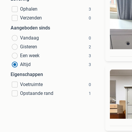
Ophalen
3
Verzenden
0
Aangeboden sinds
Vandaag
0
Gisteren
2
Een week
3
Altijd
3
Eigenschappen
Voetruimte
0
Opstaande rand
1