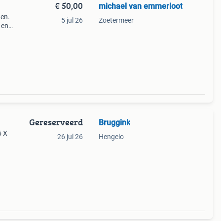
€ 50,00
michael van emmerloot
den.
5 jul 26
Zoetermeer
 en
el
, bab
Gereserveerd
Bruggink
5 X
26 jul 26
Hengelo