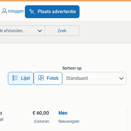
Inloggen
Plaats advertentie
lle afstanden…
Zoek
Sorteer op
Lijst
Foto’s
€ 60,00
kleo
st
al
Gisteren
Nieuwegein
re