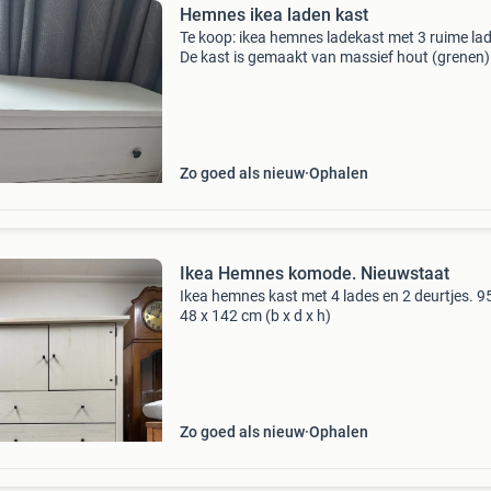
Hemnes ikea laden kast
Te koop: ikea hemnes ladekast met 3 ruime la
De kast is gemaakt van massief hout (grenen)
heeft een mooie, tijdloze uitstraling die in vrijw
elke kamer past. Ideaal voor in de slaapkamer
Zo goed als nieuw
Ophalen
Ikea Hemnes komode. Nieuwstaat
Ikea hemnes kast met 4 lades en 2 deurtjes. 9
48 x 142 cm (b x d x h)
Zo goed als nieuw
Ophalen