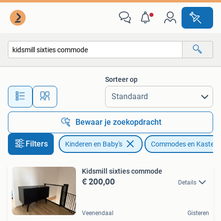
Kinderkamer | Commodes en Kasten
Sorteer op
Alle afstanden…
Bewaar je zoekopdracht
Filters
Kinderen en Baby's
Commodes en Kasten
Kidsmill sixties commode
€ 200,00
Details
Veenendaal
Gisteren