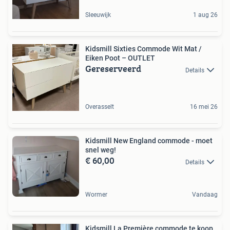
Sleeuwijk
1 aug 26
Kidsmill Sixties Commode Wit Mat /
Eiken Poot – OUTLET
Gereserveerd
Details
Overasselt
16 mei 26
Kidsmill New England commode - moet
snel weg!
€ 60,00
Details
Wormer
Vandaag
Kidsmill La Première commode te koop