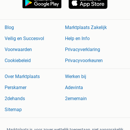
Blog
Marktplaats Zakelijk
Veilig en Succesvol
Help en Info
Voorwaarden
Privacyverklaring
Cookiebeleid
Privacyvoorkeuren
Over Marktplaats
Werken bij
Perskamer
Adevinta
2dehands
2ememain
Sitemap
Marktplaats is, voor zover wettelijk toegestaan, niet aansprakelijk