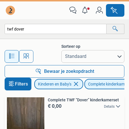
Kinderkamer | Complete kinderkamers
Sorteer op
Alle afstanden…
Bewaar je zoekopdracht
Filters
Kinderen en Baby's
Complete kinderkamer
Complete TWF “Dover” kinderkamerset
€ 0,00
Details