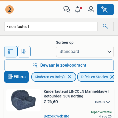
Kinderkamer | Tafels en Stoelen
Sorteer op
Alle afstanden…
Bewaar je zoekopdracht
Filters
Kinderen en Baby's
Tafels en Stoelen
Kinderfauteuil LINCOLN Marineblauw |
Retourdeal 36% Korting
€ 24,60
Details
Topadvertentie
Bezoek website
4 aug 26