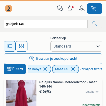
Kinderkleding | Maat 140
Sorteer op
Alle afstanden…
Bewaar je zoekopdracht
Filters
Kinderen en Baby's
Maat 140
Verwijder filters
Galajurk Naomi - bordeauxrood - maat
140/146
€ 69,95
Details
Topadvertentie