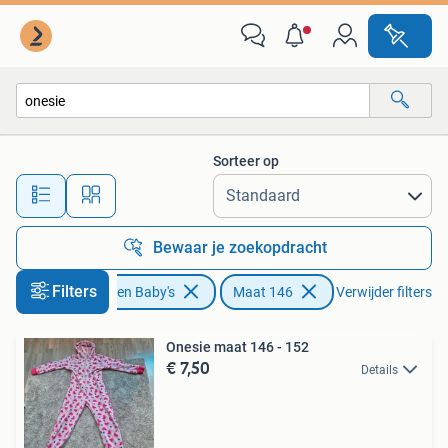
Kinderkleding | Maat 146
Sorteer op
Alle afstanden…
Bewaar je zoekopdracht
Filters
Kinderen en Baby's
Maat 146
Verwijder filters
Onesie maat 146 - 152
€ 7,50
Details