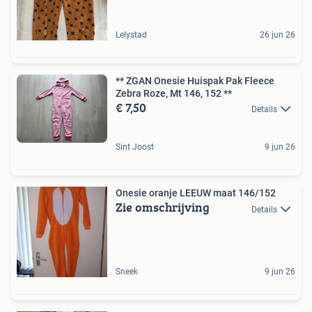
Lelystad
26 jun 26
** ZGAN Onesie Huispak Pak Fleece
Zebra Roze, Mt 146, 152 **
€ 7,50
Details
Sint Joost
9 jun 26
Onesie oranje LEEUW maat 146/152
Zie omschrijving
Details
Sneek
9 jun 26