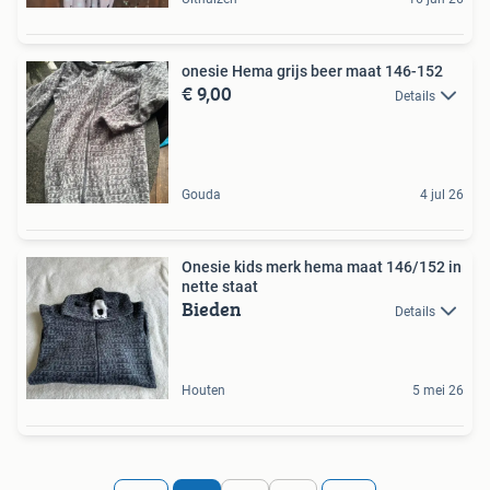
onesie Hema grijs beer maat 146-152
€ 9,00
Details
Gouda
4 jul 26
Onesie kids merk hema maat 146/152 in
nette staat
Bieden
Details
Houten
5 mei 26