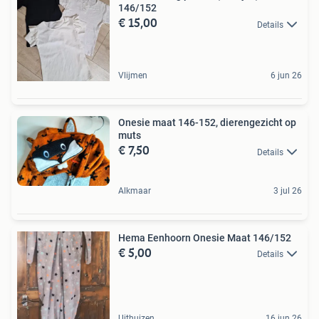
146/152
€ 15,00
Details
Vlijmen
6 jun 26
Onesie maat 146-152, dierengezicht op
muts
€ 7,50
Details
Alkmaar
3 jul 26
Hema Eenhoorn Onesie Maat 146/152
€ 5,00
Details
Uithuizen
16 jun 26