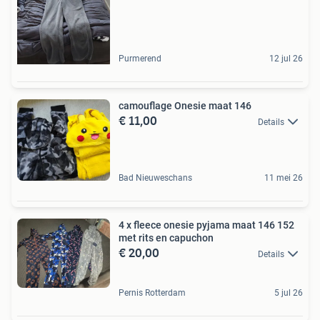
Purmerend
12 jul 26
camouflage Onesie maat 146
€ 11,00
Details
Bad Nieuweschans
11 mei 26
4 x fleece onesie pyjama maat 146 152
met rits en capuchon
€ 20,00
Details
Pernis Rotterdam
5 jul 26