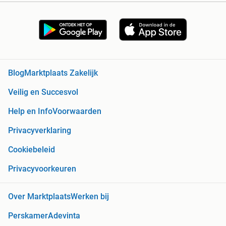
Blog
Marktplaats Zakelijk
Veilig en Succesvol
Help en Info
Voorwaarden
Privacyverklaring
Cookiebeleid
Privacyvoorkeuren
Over Marktplaats
Werken bij
Perskamer
Adevinta