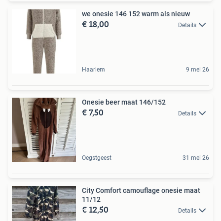
we onesie 146 152 warm als nieuw
€ 18,00
Details
Haarlem
9 mei 26
Onesie beer maat 146/152
€ 7,50
Details
Oegstgeest
31 mei 26
City Comfort camouflage onesie maat
11/12
€ 12,50
Details