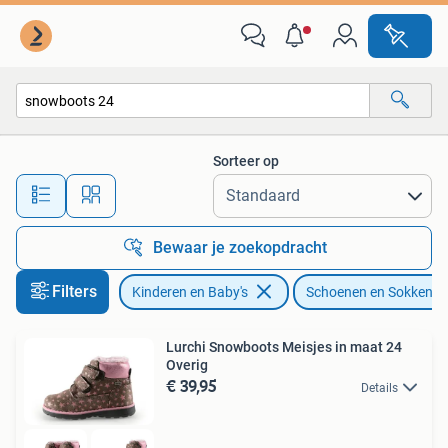
Kinderkleding | Schoenen en Sokken
Sorteer op
Alle afstanden…
Bewaar je zoekopdracht
Filters
Kinderen en Baby's
Schoenen en Sokken
Lurchi Snowboots Meisjes in maat 24
Overig
€ 39,95
Details