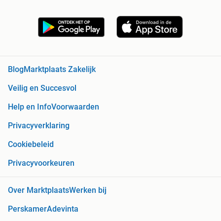
Blog
Marktplaats Zakelijk
Veilig en Succesvol
Help en Info
Voorwaarden
Privacyverklaring
Cookiebeleid
Privacyvoorkeuren
Over Marktplaats
Werken bij
Perskamer
Adevinta