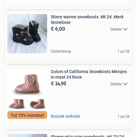
Stiere warme snowboots. Mt 24. Merk
SnowGear
€ 6,00
Details
Callantsoog
1 jul 26
Colors of California Snowboots Meisjes
in maat 24 Roze
€ 14,95
Details
Tot 75% voordeel
Bezoek website
1 jul 26
Stoere grijs roze snowboots. mt 23/24.