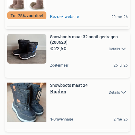
Tot 75% voordeel
Bezoek website
29 mei 26
Snowboots maat 32 nooit gedragen
(200620)
€ 22,50
Details
Zoetermeer
26 jul 26
Snowboots maat 24
Bieden
Details
's-Gravenhage
2 mei 26