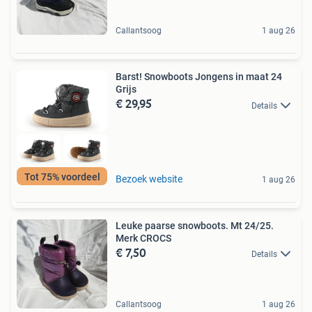
Callantsoog
1 aug 26
Barst! Snowboots Jongens in maat 24
Grijs
€ 29,95
Details
Tot 75% voordeel
Bezoek website
1 aug 26
Leuke paarse snowboots. Mt 24/25.
Merk CROCS
€ 7,50
Details
Callantsoog
1 aug 26