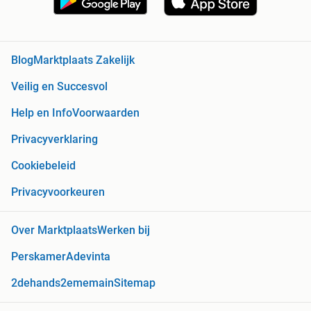
Blog
Marktplaats Zakelijk
Veilig en Succesvol
Help en Info
Voorwaarden
Privacyverklaring
Cookiebeleid
Privacyvoorkeuren
Over Marktplaats
Werken bij
Perskamer
Adevinta
2dehands
2ememain
Sitemap