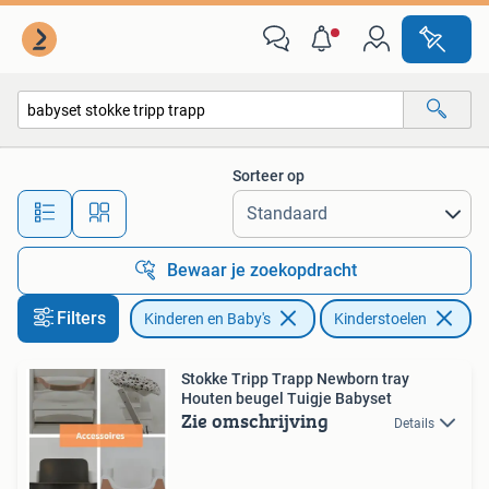
Kinderstoelen
Sorteer op
Alle afstanden…
Bewaar je zoekopdracht
Filters
Kinderen en Baby's
Kinderstoelen
Ve
Stokke Tripp Trapp Newborn tray
Houten beugel Tuigje Babyset
Zie omschrijving
Details