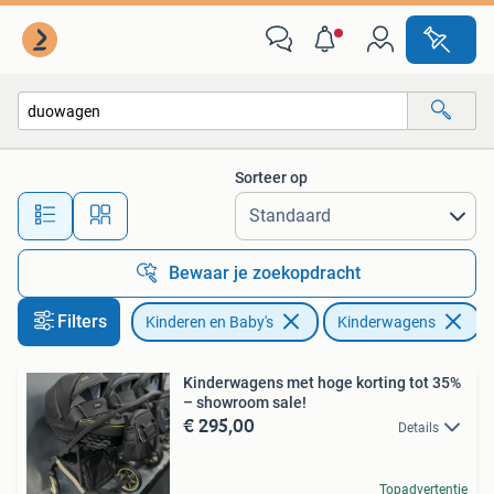
Kinderwagens en Combinaties
Sorteer op
Alle afstanden…
Bewaar je zoekopdracht
Filters
Kinderen en Baby's
Kinderwagens
V
Kinderwagens met hoge korting tot 35%
– showroom sale!
€ 295,00
Details
Topadvertentie