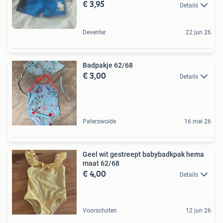
€ 3,95
62/68
Details
Deventer
22 jun 26
Badpakje 62/68
€ 3,00
Details
Paterswolde
16 mei 26
Geel wit gestreept babybadkpak hema
maat 62/68
€ 4,00
Details
Voorschoten
12 jun 26