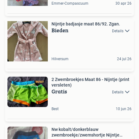
Emmer-Compascuum
30 apr 26
Nijntje badjasje maat 86/92. Zgan.
Bieden
Details
Hilversum
24 jul 26
2 Zwembroekjes Maat 86 - Nijntje (print
versleten)
Gratis
Details
Best
10 jun 26
Nw kobalt/donkerblauw
zwembroekje/zwemshortje Nijntje