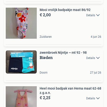
Mooi vrolijk badpakje maat 86/92
€ 2,00
Details
Zuidlaren
4 jun 26
zwembroek Nijntje ~ mt 92 - 98
Bieden
Details
Doorn
27 jul 26
Heel mooi badpak van Hema maat 62-68
z.g.a.n.
€ 2,25
Details