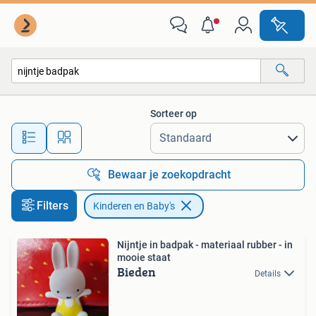
Kinderen en Baby's
Sorteer op
Alle afstanden…
Bewaar je zoekopdracht
Filters
Kinderen en Baby's
Nijntje in badpak - materiaal rubber - in
mooie staat
Bieden
Details