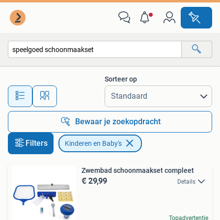
Kinderen en Baby's
Sorteer op
Alle afstanden…
Bewaar je zoekopdracht
Filters
Kinderen en Baby's
Zwembad schoonmaakset compleet
€ 29,99
Details
Topadvertentie