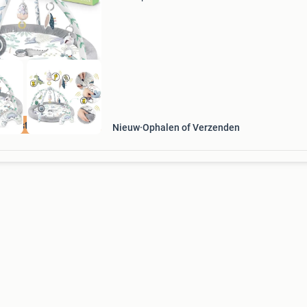
1 babygym met speelkleed, babynest, 2 bogen
speeltjes afmetingen: 97x78x56 cm, zachte en
makk
e beste prijs
Nieuw
Ophalen of Verzenden