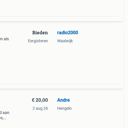
Bieden
radio2000
n als
Eergisteren
Waalwijk
€ 20,00
Andre
2 aug 26
Hengelo
id aan
s,
or