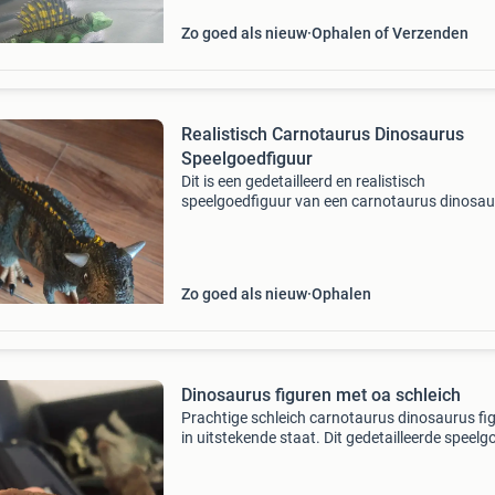
Zo goed als nieuw
Ophalen of Verzenden
Realistisch Carnotaurus Dinosaurus
Speelgoedfiguur
Dit is een gedetailleerd en realistisch
speelgoedfiguur van een carnotaurus dinosau
Het figuur heeft een indrukwekkende textuur,
scherpe tanden en hoorns, en is perfect voor
dinosaurusliefhebbers
Zo goed als nieuw
Ophalen
Dinosaurus figuren met oa schleich
Prachtige schleich carnotaurus dinosaurus fig
in uitstekende staat. Dit gedetailleerde speelg
perfect voor verzamelaars of als cadeau voor
dinosaurusliefhebbers. Gemaakt van duurza