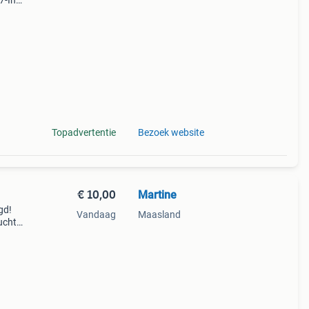
7-In-
 en 7
Topadvertentie
Bezoek website
€ 10,00
Martine
gd!
Vandaag
Maasland
lucht
dino-