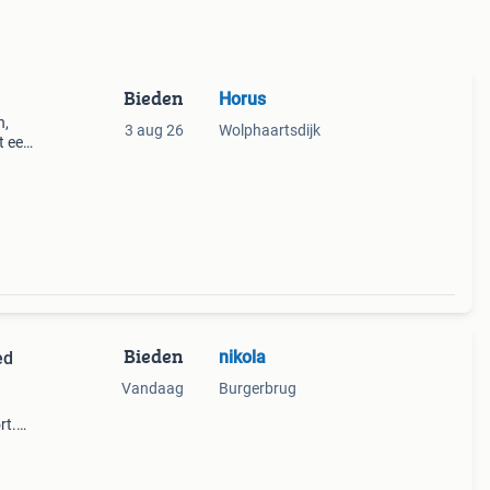
Bieden
Horus
n,
3 aug 26
Wolphaartsdijk
t een
or.
t
Bieden
nikola
ed
Vandaag
Burgerbrug
rt.
al
e