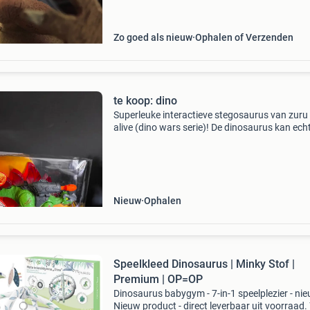
materia
Zo goed als nieuw
Ophalen of Verzenden
te koop: dino
Superleuke interactieve stegosaurus van zuru
alive (dino wars serie)! De dinosaurus kan ech
lopen, brullen en de rugplaten geven licht. Incl
de afneembare bepantsering en het schietend
wap
Nieuw
Ophalen
Speelkleed Dinosaurus | Minky Stof |
Premium | OP=OP
Dinosaurus babygym - 7-in-1 speelplezier - ni
Nieuw product - direct leverbaar uit voorraad. 