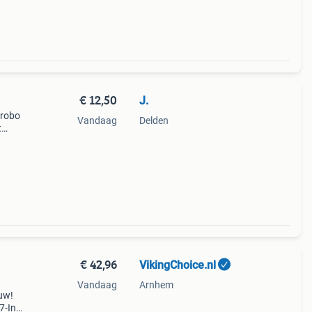
€ 12,50
J.
 robo
Vandaag
Delden
t
usief
e
€ 42,96
VikingChoice.nl
Vandaag
Arnhem
euw!
7-In-