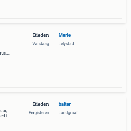
Bieden
Merle
Vandaag
Lelystad
rus.
Bieden
baiter
uur,
Eergisteren
Landgraaf
oed is
am