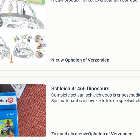
Nieuw product - direct leverbaar uit voorraad. 
1 babygym met speelkleed, babynest, 2 bogen
speeltjes afmetingen: 97x78x56 cm, zachte en
makk
e beste prijs
Nieuw
Ophalen of Verzenden
Schleich 41466 Dinosaurs
Complete set van schleich doos is er beschadi
Spelmateriaal is nieuw zie foto’s de speelset v
op de quad voor de velociraptor van schleich
dinosaurs is de ideale aanvulling op het grote 
o
Zo goed als nieuw
Ophalen of Verzenden