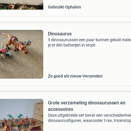
Gebruikt
Ophalen
Dinosaurus
5 dinosaurussen een paar kunnen geluid make
je er één batterijen in stopt.
Zo goed als nieuw
Verzenden
Grote verzameling dinosaurussen en
accessoires
Deze uitgebreide set bevat een verscheidenhe
dinosaurusfiguren, waaronder t-rex, triceratop
pterodactyl en vele andere soorten. Perfect vo