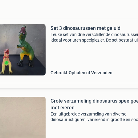
Set 3 dinosaurussen met geluid
Leuke set van drie verschillende dinosaurusse
ideaal voor uren speelplezier. De set bestaat ui
grote t-rex, een triceratops en een kleinere rapt
Ze maken geluid behalve de grootste. De afme
Gebruikt
Ophalen of Verzenden
Grote verzameling dinosaurus speelgo
met eieren
Een uitgebreide verzameling van diverse
dinosaurusfiguren, variërend in grootte en soo
Inclusief verschillende dinosaurus eieren. Idea
voor uren speelplezier en het stimuleren van d
fantasie. De