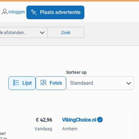
Inloggen
Plaats advertentie
lle afstanden…
Zoek
Sorteer op
Lijst
Foto’s
€ 42,96
VikingChoice.nl
Vandaag
Arnhem
euw!