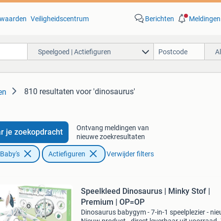
waarden
Veiligheidscentrum
Berichten
Meldingen
Speelgoed | Actiefiguren
A
810 resultaten
voor 'dinosaurus'
en
Ontvang meldingen van
r je zoekopdracht
nieuwe zoekresultaten
 Baby's
Actiefiguren
Verwijder filters
Speelkleed Dinosaurus | Minky Stof |
Premium | OP=OP
Dinosaurus babygym - 7-in-1 speelplezier - ni