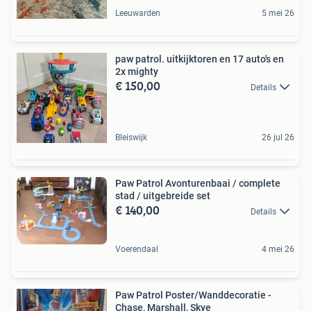
Leeuwarden
5 mei 26
paw patrol. uitkijktoren en 17 auto's en
2x mighty
€ 150,00
Details
Bleiswijk
26 jul 26
Paw Patrol Avonturenbaai / complete
stad / uitgebreide set
€ 140,00
Details
Voerendaal
4 mei 26
Paw Patrol Poster/Wanddecoratie -
Chase, Marshall, Skye