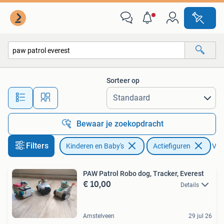
Speelgoed | Actiefiguren
Sorteer op
Alle afstanden…
Bewaar je zoekopdracht
Filters
Kinderen en Baby's
Actiefiguren
Verw
PAW Patrol Robo dog, Tracker, Everest
€ 10,00
Details
Amstelveen
29 jul 26