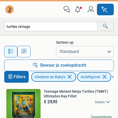
Speelgoed | Actiefiguren
Sorteer op
Alle afstanden…
Bewaar je zoekopdracht
Filters
Kinderen en Baby's
Actiefiguren
Verw
Teenage Mutant Ninja Turtles (TMNT)
Ultimates Ray Fillet
€ 29,95
Details
Topadvertentie