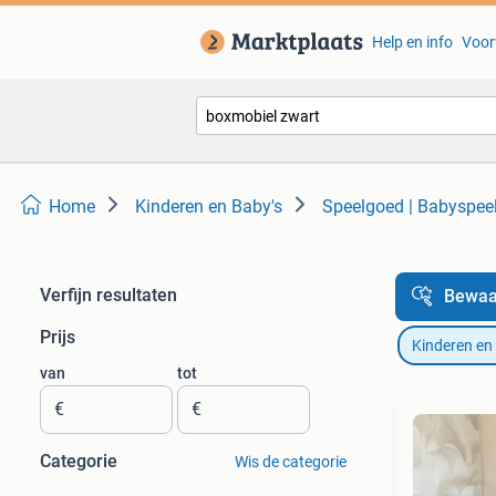
Help en info
Voor
Home
Kinderen en Baby's
Speelgoed | Babyspee
Verfijn resultaten
Bewaa
Prijs
Kinderen en
van
tot
€
€
Categorie
Wis de categorie