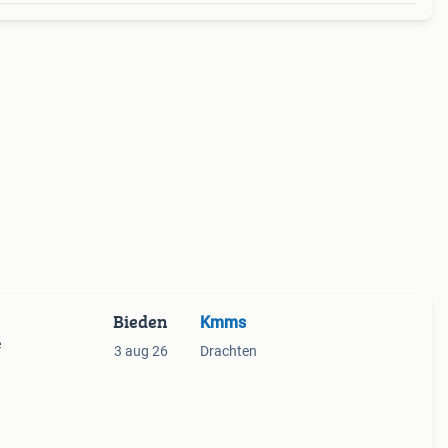
Bieden
Kmms
e
3 aug 26
Drachten
prijs