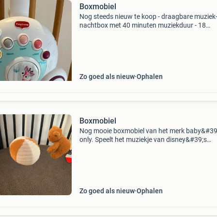
Boxmobiel
Nog steeds nieuw te koop - draagbare muziek
nachtbox met 40 minuten muziekduur - 18
verschillende melodieën om uit te kiezen - dra
beweging voor visuele stimulatie - gemaakt v
duurzaam kunstst
Zo goed als nieuw
Ophalen
Boxmobiel
Nog mooie boxmobiel van het merk baby&#39
only. Speelt het muziekje van disney&#39;s
it&#39;s a small world.
Zo goed als nieuw
Ophalen