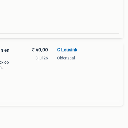
€ 40,00
C Leusink
en en
3 jul 26
Oldenzaal
ox op
n
f