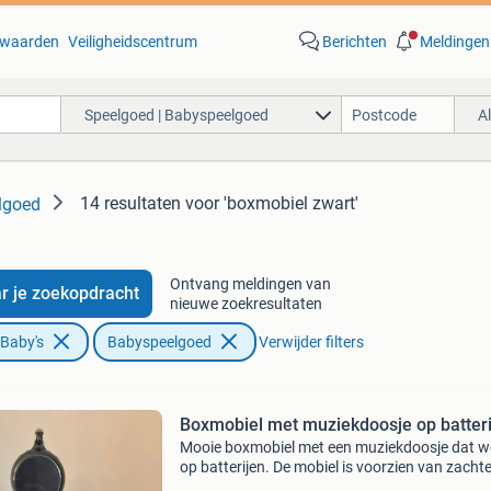
waarden
Veiligheidscentrum
Berichten
Meldingen
Speelgoed | Babyspeelgoed
A
14 resultaten
voor 'boxmobiel zwart'
lgoed
Ontvang meldingen van
r je zoekopdracht
nieuwe zoekresultaten
 Baby's
Babyspeelgoed
Verwijder filters
Boxmobiel met muziekdoosje op batteri
Mooie boxmobiel met een muziekdoosje dat w
op batterijen. De mobiel is voorzien van zacht
hangers in de vorm van sterren, wolken en m