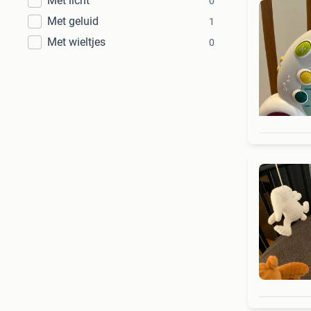
Met licht
0
Met geluid
1
Met wieltjes
0