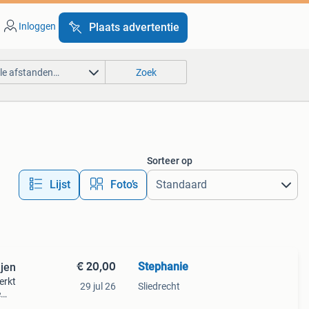
Inloggen
Plaats advertentie
lle afstanden…
Zoek
Sorteer op
Lijst
Foto’s
€ 20,00
Stephanie
jen
erkt
29 jul 26
Sliedrecht
e
anen