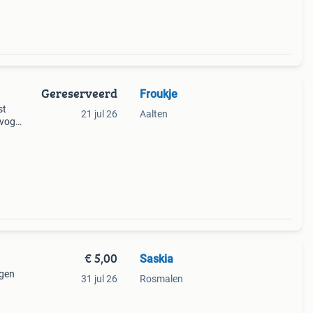
Gereserveerd
Froukje
st
21 jul 26
Aalten
vogel
gel is
€ 5,00
Saskia
igen
31 jul 26
Rosmalen