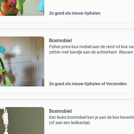
Zo goed als nieuw
Ophalen
Boxmobiel
Fisher-price box mobiel aan de rand vd box va
zetten met bandje aan de achterkant. Blauwe 
kan verschillende deuntjes afspelen en laat de
hanger met leeuw, zebra en olifant draaien. Vo
oo
Zo goed als nieuw
Ophalen of Verzenden
Boxmobiel
Een leuke boxmobiel kan je aan de box bevest
(of aan een ledikantje)