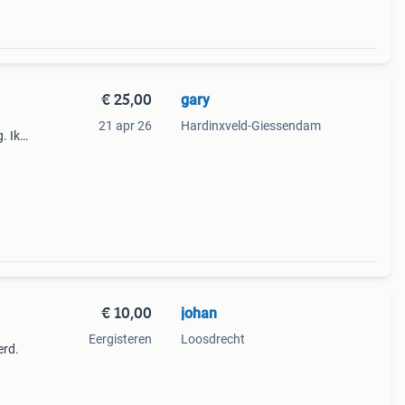
€ 25,00
gary
21 apr 26
Hardinxveld-Giessendam
. Ik
nder
€ 10,00
johan
Eergisteren
Loosdrecht
erd.