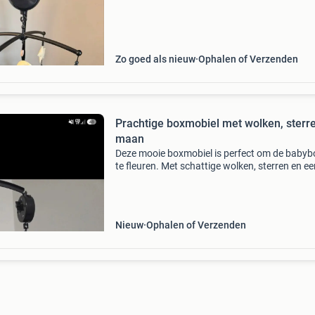
in zwart-creme tinten, perfect om de baby te
kalmeren en
Zo goed als nieuw
Ophalen of Verzenden
Prachtige boxmobiel met wolken, sterr
maan
Deze mooie boxmobiel is perfect om de babyb
te fleuren. Met schattige wolken, sterren en ee
maan in zwart, grijs en cognac tinten. Inclusie
houder en muziekdoosje. De kralen boven de
hangers zi
Nieuw
Ophalen of Verzenden