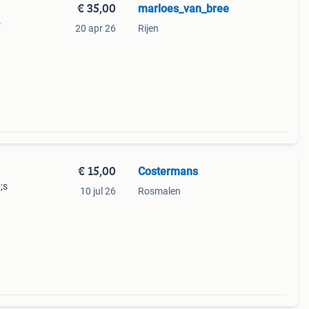
€ 35,00
marloes_van_bree
-
20 apr 26
Rijen
aiende
an
€ 15,00
Costermans
;s
10 jul 26
Rosmalen