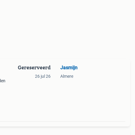
Gereserveerd
Jasmijn
26 jul 26
Almere
den
staat.