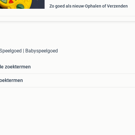
Zo goed als nieuw
Ophalen of Verzenden
 Speelgoed | Babyspeelgoed
de zoektermen
zoektermen