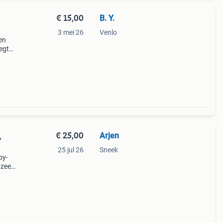
€ 15,00
B. Y.
3 mei 26
Venlo
en
egt
 Een
€ 25,00
Arjen
,
25 jul 26
Sneek
by-
 zeer
ech le