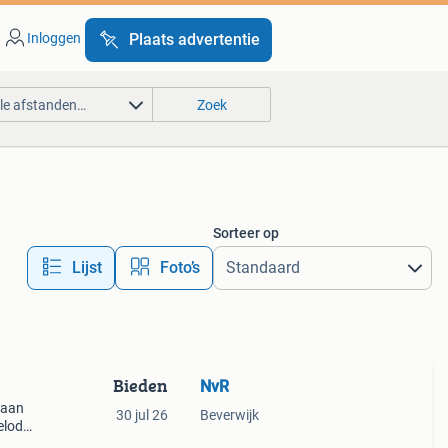
Inloggen
Plaats advertentie
lle afstanden…
Zoek
Sorteer op
Lijst
Foto’s
Bieden
NvR
i aan
30 jul 26
Beverwijk
elodie