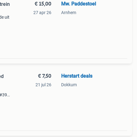
€ 15,00
Mw. Paddestoel
trein
27 apr 26
Arnhem
e uit
€ 7,50
Herstart deals
ed
21 jul 26
Dokkum
#39;.
rkt