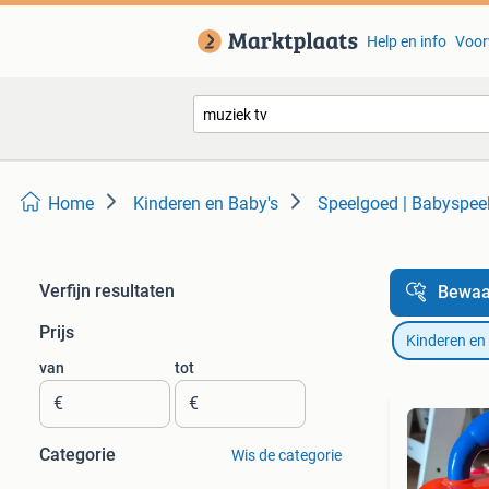
Help en info
Voor
Home
Kinderen en Baby's
Speelgoed | Babyspee
Verfijn resultaten
Bewaa
Prijs
Kinderen en
van
tot
€
€
Categorie
Wis de categorie