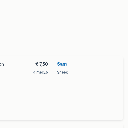
€ 7,50
Sam
en
14 mei 26
Sneek