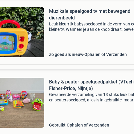
Muzikale speelgoed tv met bewegend
dierenbeeld
Leuk kleurrijk babyspeelgoed in de vorm van e
kleine tv. Wanneer je aan de knop draait, bewe
het beeld binnenin en speelt er muziek. Op het
scherm staat een vrolijk dierenfilmpje met o.a.
lee
Zo goed als nieuw
Ophalen of Verzenden
Baby & peuter speelgoedpakket (VTech
Fisher-Price, Nijntje)
Gevarieerde verzameling van 13 stuks leuk ba
en peuterspeelgoed, alles is in gebruikte, maar
nette staat. – Vtech treintje (met trekkoord) –
vtech eenhoorn / paardje (met trekkoord) – vt
Gebruikt
Ophalen of Verzenden