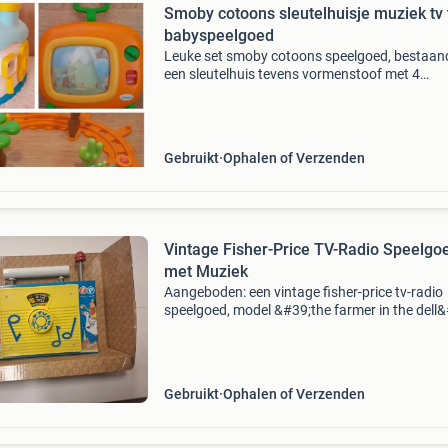
Smoby cotoons sleutelhuisje muziek tv 
babyspeelgoed
Leuke set smoby cotoons speelgoed, bestaand
een sleutelhuis tevens vormenstoof met 4
uitneembare poppetjes en sleutels, muziek tv
(muziekdoos) en trein set met uitneembare
poppetjes en rails, waa
Gebruikt
Ophalen of Verzenden
Vintage Fisher-Price TV-Radio Speelgo
met Muziek
Aangeboden: een vintage fisher-price tv-radio
speelgoed, model &#39;the farmer in the dell&
Dit klassieke speelgoed is in goede staat en we
nog perfect. Draai aan de knop en geniet van
Gebruikt
Ophalen of Verzenden