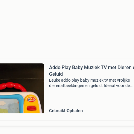
Addo Play Baby Muziek TV met Dieren 
Geluid
Leuke addo play baby muziek tv met vrolijke
dierenafbeeldingen en geluid. Ideaal voor de
kleintjes om mee te spelen en de zintuigen te
prikkelen. Werkt perfect en is in goede staat.
Gebruikt
Ophalen