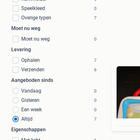
Speelkleed
0
Overige typen
7
Moet nu weg
Moet nu weg
0
Levering
Ophalen
7
Verzenden
6
Aangeboden sinds
Vandaag
0
Gisteren
0
Een week
0
Altijd
7
Eigenschappen