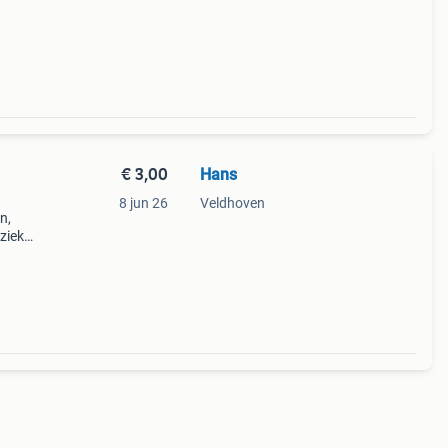
 e
€ 3,00
Hans
8 jun 26
Veldhoven
n,
ziek
amen