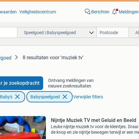
waarden
Veiligheidscentrum
Berichten
Meldingen
Speelgoed | Babyspeelgoed
A
8 resultaten
voor 'muziek tv'
lgoed
Ontvang meldingen van
r je zoekopdracht
nieuwe zoekresultaten
 Baby's
Babyspeelgoed
Verwijder filters
Nijntje Muziek TV met Geluid en Beeld
Leuke nijntje muziek tv voor de kleintjes. Draa
de knop en zie nijntje bewegen terwijl er een m
speelt. Ideaal voor uren speelplezier en het