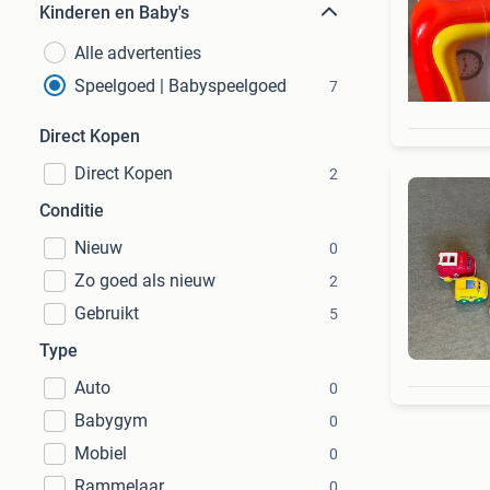
Kinderen en Baby's
Alle advertenties
Speelgoed | Babyspeelgoed
7
Direct Kopen
Direct Kopen
2
Conditie
Nieuw
0
Zo goed als nieuw
2
Gebruikt
5
Type
Auto
0
Babygym
0
Mobiel
0
Rammelaar
0