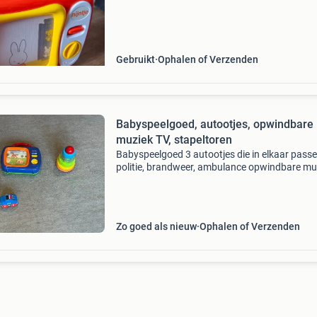
stimuleren van de zintuigen. Werkt nog perfect
Gebruikt
Ophalen of Verzenden
Babyspeelgoed, autootjes, opwindbare
muziek TV, stapeltoren
Babyspeelgoed 3 autootjes die in elkaar passe
politie, brandweer, ambulance opwindbare mu
tv met bewegende dieren stapeltoren alles s
voor slechts 3 euro
Zo goed als nieuw
Ophalen of Verzenden