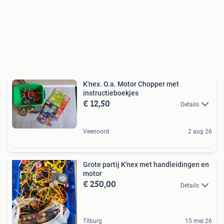
K'nex. O.a. Motor Chopper met
instructieboekjes
€ 12,50
Details
Veenoord
2 aug 26
Grote partij K'nex met handleidingen en
motor
€ 250,00
Details
Tilburg
15 mei 26