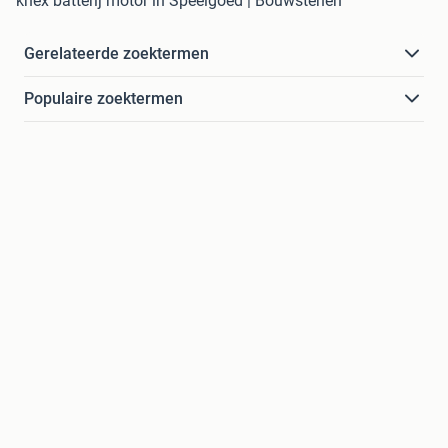
knex batterij motor in Speelgoed | Bouwstenen
Gerelateerde zoektermen
Populaire zoektermen