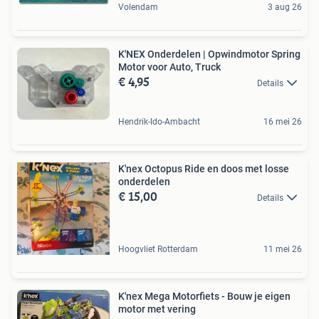
Volendam
3 aug 26
K'NEX Onderdelen | Opwindmotor Spring
Motor voor Auto, Truck
€ 4,95
Details
Hendrik-Ido-Ambacht
16 mei 26
K'nex Octopus Ride en doos met losse
onderdelen
€ 15,00
Details
Hoogvliet Rotterdam
11 mei 26
K'nex Mega Motorfiets - Bouw je eigen
motor met vering