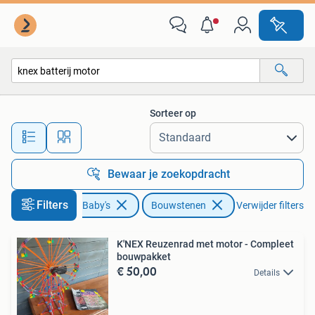
Speelgoed | Bouwstenen
Sorteer op
Alle afstanden…
Bewaar je zoekopdracht
Filters
Kinderen en Baby's
Bouwstenen
Verwijder filters
K'NEX Reuzenrad met motor - Compleet
bouwpakket
€ 50,00
Details