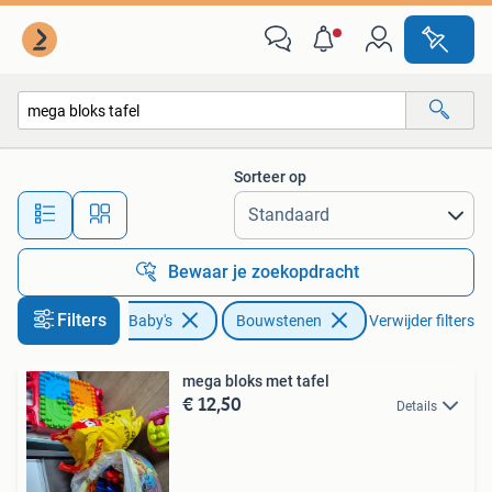
Speelgoed | Bouwstenen
Sorteer op
Alle afstanden…
Bewaar je zoekopdracht
Filters
Kinderen en Baby's
Bouwstenen
Verwijder filters
mega bloks met tafel
€ 12,50
Details