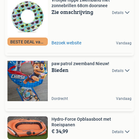
Vrolijke hippe zwemband met
zonnebrillen 68cm doorsnee
Zie omschrijving
Details
BESTE DEAL vandaag
Bezoek website
Vandaag
paw patrol zwemband Nieuw!
Bieden
Details
Dordrecht
Vandaag
Hydro-Force Opblaasboot met
Roeispanen
€ 34,99
Details