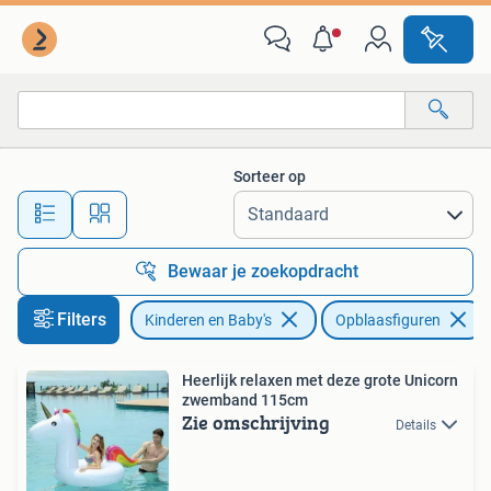
Speelgoed | Buiten | Opblaasfiguren
Sorteer op
Alle afstanden…
Bewaar je zoekopdracht
Filters
Kinderen en Baby's
Opblaasfiguren
Heerlijk relaxen met deze grote Unicorn
zwemband 115cm
Zie omschrijving
Details