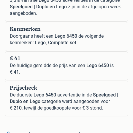
3,3%
van alle
Lego 6450
advertenties in de categorie
Speelgoed | Duplo en Lego
zijn in de afgelopen week
aangeboden.
Kenmerken
Doorgaans heeft een
Lego 6450
de volgende
kenmerken:
Lego, Complete set.
€ 41
De huidige gemiddelde prijs van een
Lego 6450
is
€ 41
.
Prijscheck
De duurste
Lego 6450
advertentie in de
Speelgoed |
Duplo en Lego
categorie werd aangeboden voor
€ 210
, terwijl de goedkoopste voor
€ 3
stond.