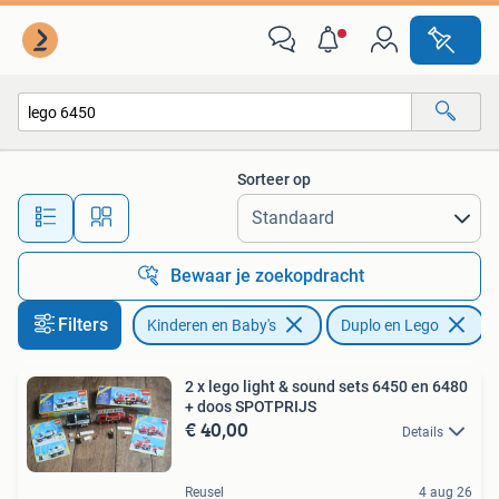
Speelgoed | Duplo en Lego
Sorteer op
Alle afstanden…
Bewaar je zoekopdracht
Filters
Kinderen en Baby's
Duplo en Lego
V
2 x lego light & sound sets 6450 en 6480
+ doos SPOTPRIJS
€ 40,00
Details
Reusel
4 aug 26