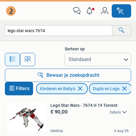
Speelgoed | Duplo en Lego
Sorteer op
Alle afstanden…
Bewaar je zoekopdracht
Filters
Kinderen en Baby's
Duplo en Lego
V
Lego Star Wars - 7674 V-19 Torrent
€ 90,00
Details
Geldrop
6 aug 26