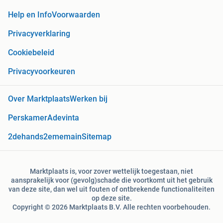
Help en Info
Voorwaarden
Privacyverklaring
Cookiebeleid
Privacyvoorkeuren
Over Marktplaats
Werken bij
Perskamer
Adevinta
2dehands
2ememain
Sitemap
Marktplaats is, voor zover wettelijk toegestaan, niet
aansprakelijk voor (gevolg)schade die voortkomt uit het gebruik
van deze site, dan wel uit fouten of ontbrekende functionaliteiten
op deze site.
Copyright © 2026 Marktplaats B.V. Alle rechten voorbehouden.