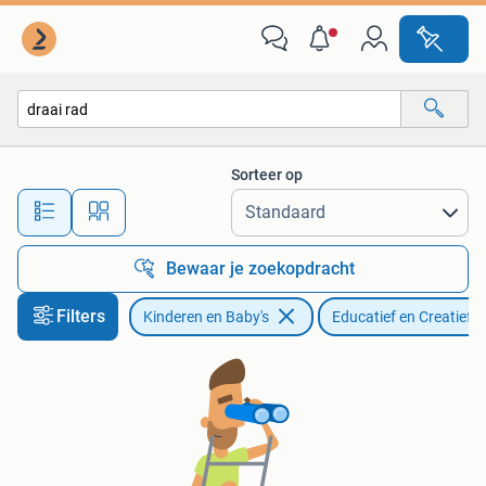
Speelgoed | Educatief en Creatief
Sorteer op
Alle afstanden…
Bewaar je zoekopdracht
Filters
Kinderen en Baby's
Educatief en Creatief