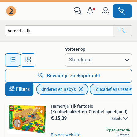
Speelgoed | Educatief en Creatief
Sorteer op
Alle afstanden…
Bewaar je zoekopdracht
Filters
Kinderen en Baby's
Educatief en Creatief
Hamertje Tik fantasie
(Knutselpakketten, Creatief speelgoed)
€ 15,39
Details
Topadvertentie
Bezoek website
Gisteren