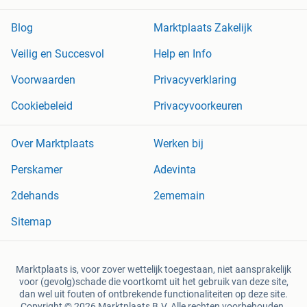
Blog
Marktplaats Zakelijk
Veilig en Succesvol
Help en Info
Voorwaarden
Privacyverklaring
Cookiebeleid
Privacyvoorkeuren
Over Marktplaats
Werken bij
Perskamer
Adevinta
2dehands
2ememain
Sitemap
Marktplaats is, voor zover wettelijk toegestaan, niet aansprakelijk
voor (gevolg)schade die voortkomt uit het gebruik van deze site,
dan wel uit fouten of ontbrekende functionaliteiten op deze site.
Copyright © 2026 Marktplaats B.V. Alle rechten voorbehouden.