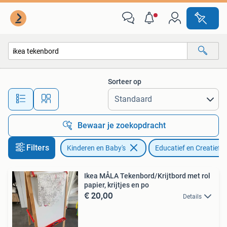
Speelgoed | Educatief en Creatief
Sorteer op
Alle afstanden…
Bewaar je zoekopdracht
Filters
Kinderen en Baby's
Educatief en Creatief
Ikea MÅLA Tekenbord/Krijtbord met rol
papier, krijtjes en po
€ 20,00
Details