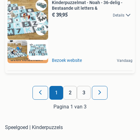
Kinderpuzzelmat - Noah - 36-delig -
Bestaande uit letters &
€ 39,95
Details
Geen verzendkosten
Bezoek website
Vandaag
1
2
3
Pagina 1 van 3
Speelgoed | Kinderpuzzels