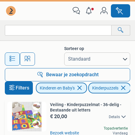
Speelgoed | Kinderpuzzels
Sorteer op
Alle afstanden…
Bewaar je zoekopdracht
Filters
Kinderen en Baby's
Kinderpuzzels
Ve
Veiling - Kinderpuzzelmat - 36-delig -
Bestaande uit letters
€ 20,00
Details
Topadvertentie
Bezoek website
Vandaag