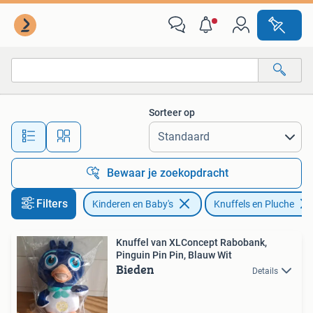
Speelgoed | Knuffels en Pluche
Sorteer op
Alle afstanden…
Bewaar je zoekopdracht
Filters
Kinderen en Baby's
Knuffels en Pluche
Knuffel van XLConcept Rabobank,
Pinguin Pin Pin, Blauw Wit
Bieden
Details