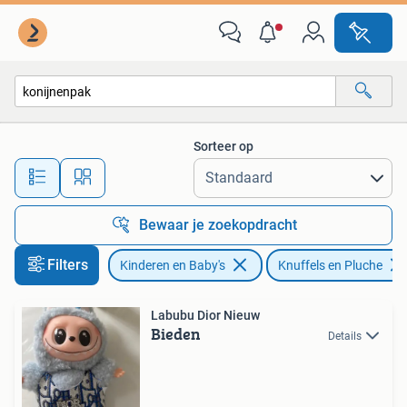
Speelgoed | Knuffels en Pluche
Sorteer op
Alle afstanden…
Bewaar je zoekopdracht
Filters
Kinderen en Baby's
Knuffels en Pluche
Labubu Dior Nieuw
Bieden
Details