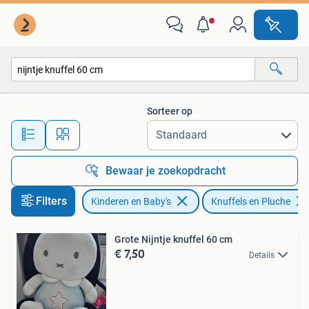
Speelgoed | Knuffels en Pluche
Sorteer op
Alle afstanden…
Bewaar je zoekopdracht
Filters
Kinderen en Baby's
Knuffels en Pluche
Grote Nijntje knuffel 60 cm
€ 7,50
Details