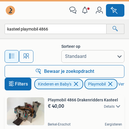
Speelgoed | Playmobil
Sorteer op
Alle afstanden…
Bewaar je zoekopdracht
Filters
Kinderen en Baby's
Playmobil
Verwij
Playmobil 4866 Drakenridders Kasteel
€ 40,00
Details
Berkel-Enschot
Eergisteren