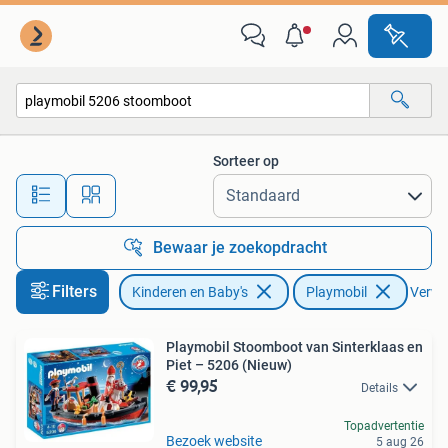
Speelgoed | Playmobil
Sorteer op
Alle afstanden…
Bewaar je zoekopdracht
Filters
Kinderen en Baby's
Playmobil
Verwij
Playmobil Stoomboot van Sinterklaas en
Piet – 5206 (Nieuw)
€ 99,95
Details
Topadvertentie
Bezoek website
5 aug 26