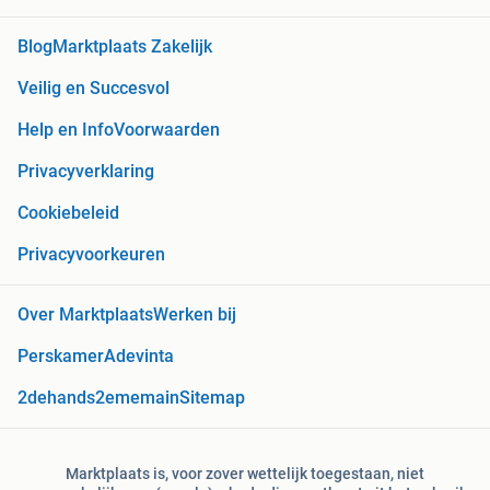
Blog
Marktplaats Zakelijk
Veilig en Succesvol
Help en Info
Voorwaarden
Privacyverklaring
Cookiebeleid
Privacyvoorkeuren
Over Marktplaats
Werken bij
Perskamer
Adevinta
2dehands
2ememain
Sitemap
Marktplaats is, voor zover wettelijk toegestaan, niet