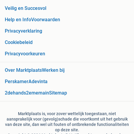
Veilig en Succesvol
Help en Info
Voorwaarden
Privacyverklaring
Cookiebeleid
Privacyvoorkeuren
Over Marktplaats
Werken bij
Perskamer
Adevinta
2dehands
2ememain
Sitemap
Marktplaats is, voor zover wettelijk toegestaan, niet
aansprakelijk voor (gevolg)schade die voortkomt uit het gebruik
van deze site, dan wel uit fouten of ontbrekende functionaliteiten
op deze site.