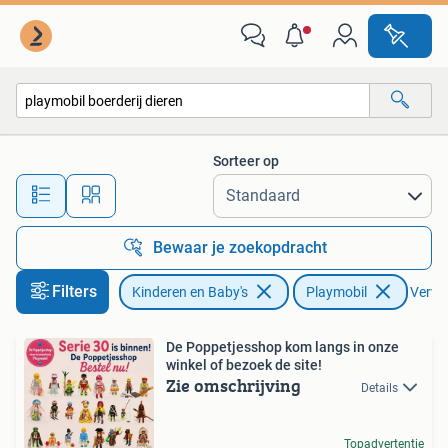
Speelgoed | Playmobil
Sorteer op
Alle afstanden…
Bewaar je zoekopdracht
Filters
Kinderen en Baby's
Playmobil
Verwij
De Poppetjesshop kom langs in onze
winkel of bezoek de site!
Zie omschrijving
Details
Topadvertentie