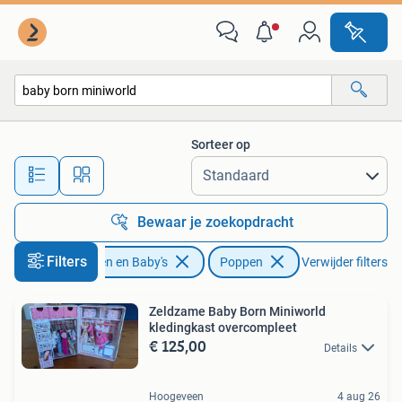
Speelgoed | Poppen
Sorteer op
Alle afstanden…
Bewaar je zoekopdracht
Filters
Kinderen en Baby's
Poppen
Verwijder filters
Zeldzame Baby Born Miniworld
kledingkast overcompleet
€ 125,00
Details
Hoogeveen
4 aug 26