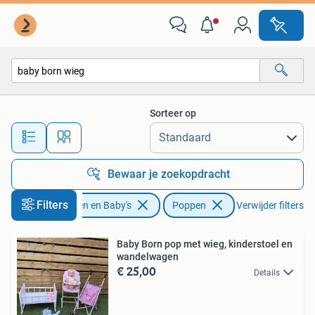
Speelgoed | Poppen
Sorteer op
Alle afstanden…
Bewaar je zoekopdracht
Filters
Kinderen en Baby's
Poppen
Verwijder filters
Baby Born pop met wieg, kinderstoel en
wandelwagen
€ 25,00
Details