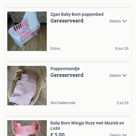
Zgan Baby Born poppenbed
Gereserveerd
Details
Elsloo
8 jun 26
Poppenmandje
Gereserveerd
Details
Sint-Oedenrode
5 jul 26
Baby Born Wiegje Roze met Muziek en
Licht
€ 5,00
Details