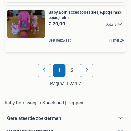
Baby Born accessoires:flesje,potje,maxi
cosie,helm
€ 20,00
Details
Beetsterzwaag
11 mei 26
1
2
Pagina 1 van 2
baby born wieg in Speelgoed | Poppen
Gerelateerde zoektermen